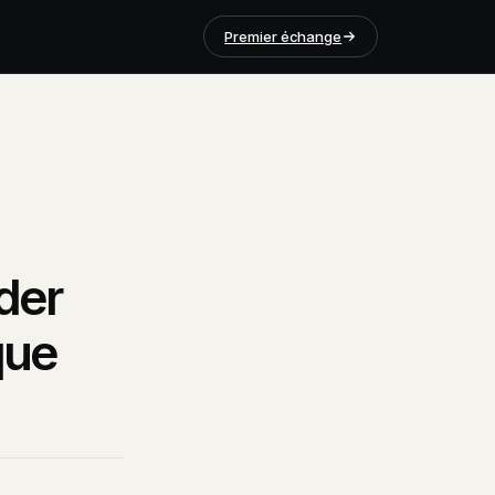
Premier échange
der
que