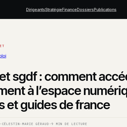
Dirigeants
Stratégie
Finance
Dossiers
Publications
loi
net sgdf : comment accé
ement à l’espace numéri
s et guides de france
·
CÉLESTIN-MARIE GÉRAUD
·
9 MIN DE LECTURE