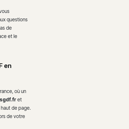
 vous
aux questions
cas de
ce et le
F en
France, où un
sgdf.fr
et
 haut de page.
lors de votre