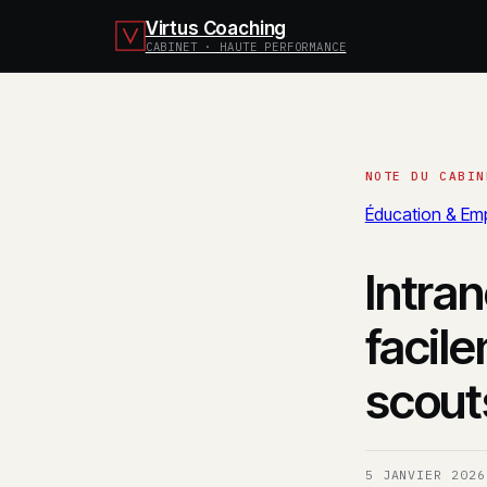
Virtus Coaching
CABINET · HAUTE PERFORMANCE
Éducation & Emp
Intra
facil
scout
5 JANVIER 2026