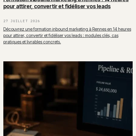
pour attirer, convertir et fidéliser vos leads
27 JUILLET 2026
Découvrez une formation inbound marketing à Rennes en 14 heures
pour attirer, convertir et fidéliser vos leads : modules clés, cas
pratiques et livrables concrets.