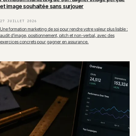
et image souhaitée sans surjouer
27 JUILLET 2026
Une formation marketing de soi pour rendre votre valeur plus lisible :
audit d’image, positionnement, pitch et non-verbal, avec des
exercices concrets pour gagner en assurance.