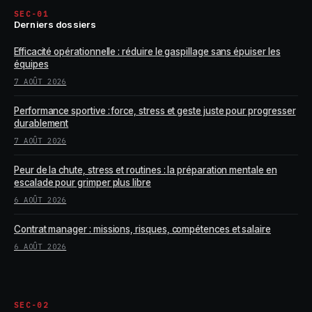
SEC-01
Derniers dossiers
Efficacité opérationnelle : réduire le gaspillage sans épuiser les
équipes
7 AOÛT 2026
Performance sportive : force, stress et geste juste pour progresser
durablement
7 AOÛT 2026
Peur de la chute, stress et routines : la préparation mentale en
escalade pour grimper plus libre
6 AOÛT 2026
Contrat manager : missions, risques, compétences et salaire
6 AOÛT 2026
SEC-02