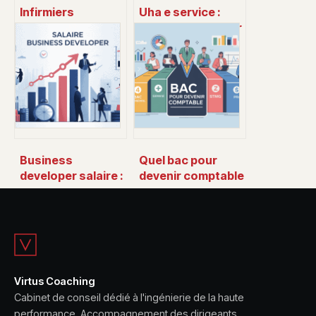
Infirmiers
Uha e service :
anesthésistes
comment accéder
salaire : combien,
simplement à vos
comment et
démarches en
pourquoi ça
ligne
évolue
Business
Quel bac pour
developer salaire :
devenir comptable
combien vous
: le guide clair pour
pouvez vraiment
bien choisir
gagner en 2025
Virtus Coaching
Cabinet de conseil dédié à l'ingénierie de la haute
performance. Accompagnement des dirigeants,