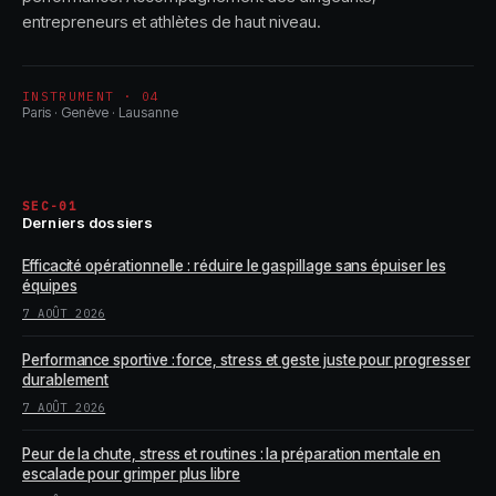
entrepreneurs et athlètes de haut niveau.
INSTRUMENT · 04
Paris · Genève · Lausanne
SEC-01
Derniers dossiers
Efficacité opérationnelle : réduire le gaspillage sans épuiser les
équipes
7 AOÛT 2026
Performance sportive : force, stress et geste juste pour progresser
durablement
7 AOÛT 2026
Peur de la chute, stress et routines : la préparation mentale en
escalade pour grimper plus libre