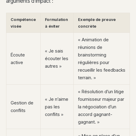
arguments d’impact :
Compétence
Formulation
Exemple de preuve
visée
à éviter
concrète
« Animation de
réunions de
« Je sais
Écoute
brainstorming
écouter les
active
régulières pour
autres »
recueillir les feedbacks
terrain. »
« Résolution d’un litige
« Je n’aime
fournisseur majeur par
Gestion de
pas les
la négociation d’un
conflits
conflits »
accord gagnant-
gagnant. »
« Mise en place d’un