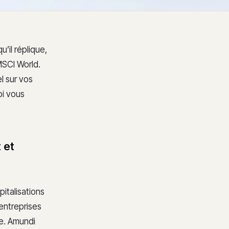
’il réplique,
MSCI World.
l sur vos
oi vous
 et
italisations
entreprises
pe. Amundi