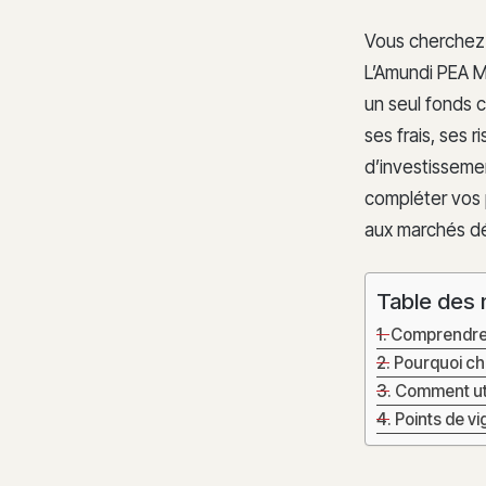
Vous cherchez à
L’Amundi PEA M
un seul fonds 
ses frais, ses 
d’investissemen
compléter vos 
aux marchés dé
Table des 
Comprendre 
Pourquoi cho
Comment uti
Points de vi