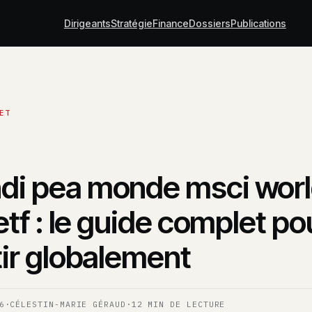
Dirigeants
Stratégie
Finance
Dossiers
Publications
i pea monde msci wor
etf : le guide complet po
tir globalement
6
·
CÉLESTIN-MARIE GÉRAUD
·
12 MIN DE LECTURE