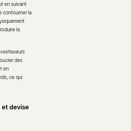
ut en suivant
e contourner la
hysiquement
roduire la
nvestisseurs
oucier des
st en
nds, ce qui
e et devise