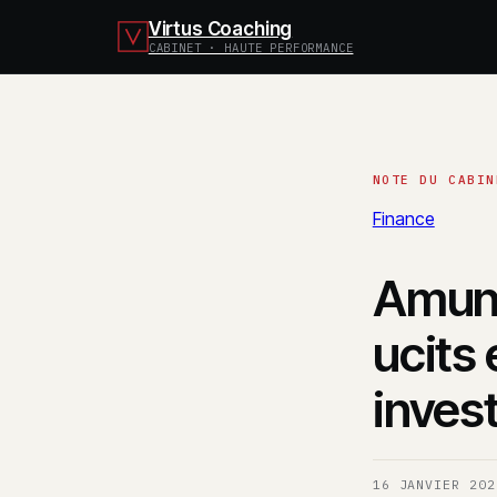
Virtus Coaching
CABINET · HAUTE PERFORMANCE
Finance
Amund
ucits 
inves
16 JANVIER 202