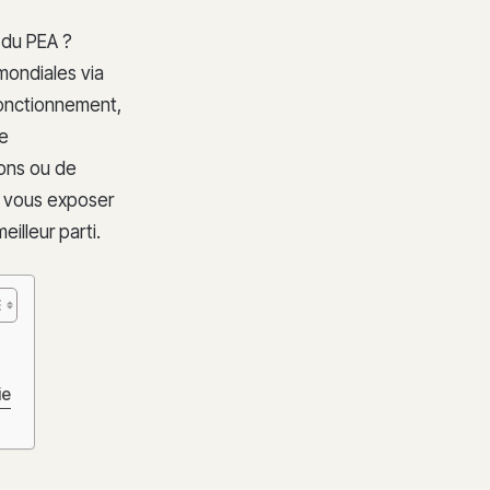
l du PEA ?
ondiales via
fonctionnement,
ie
ions ou de
r vous exposer
lleur parti.
ie