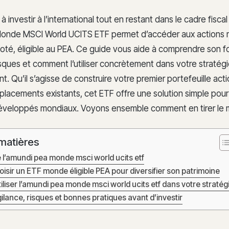
 investir à l’international tout en restant dans le cadre fisca
onde MSCI World UCITS ETF permet d’accéder aux actions m
coté, éligible au PEA. Ce guide vous aide à comprendre son 
risques et comment l’utiliser concrètement dans votre stratég
t. Qu’il s’agisse de construire votre premier portefeuille act
placements existants, cet ETF offre une solution simple pou
veloppés mondiaux. Voyons ensemble comment en tirer le mei
matières
l’amundi pea monde msci world ucits etf
isir un ETF monde éligible PEA pour diversifier son patrimoine
liser l’amundi pea monde msci world ucits etf dans votre stratég
gilance, risques et bonnes pratiques avant d’investir