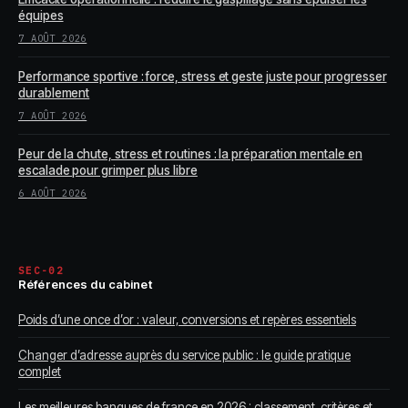
équipes
7 AOÛT 2026
Performance sportive : force, stress et geste juste pour progresser
durablement
7 AOÛT 2026
Peur de la chute, stress et routines : la préparation mentale en
escalade pour grimper plus libre
6 AOÛT 2026
SEC-02
Références du cabinet
Poids d’une once d’or : valeur, conversions et repères essentiels
Changer d’adresse auprès du service public : le guide pratique
complet
Les meilleures banques de france en 2026 : classement, critères et