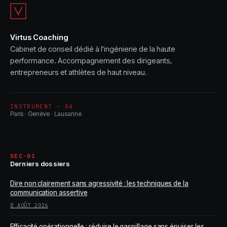
et maximiser la
valeur
Virtus Coaching
Cabinet de conseil dédié à l'ingénierie de la haute
performance. Accompagnement des dirigeants,
entrepreneurs et athlètes de haut niveau.
INSTRUMENT · 04
Paris · Genève · Lausanne
SEC-01
Derniers dossiers
Dire non clairement sans agressivité : les techniques de la
communication assertive
8 AOÛT 2026
Efficacité opérationnelle : réduire le gaspillage sans épuiser les