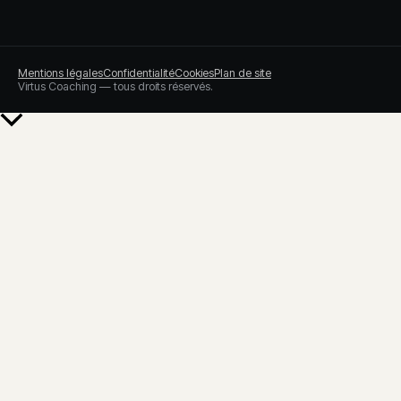
Mentions légales
Confidentialité
Cookies
Plan de site
Virtus Coaching — tous droits réservés.
Retour
en
haut