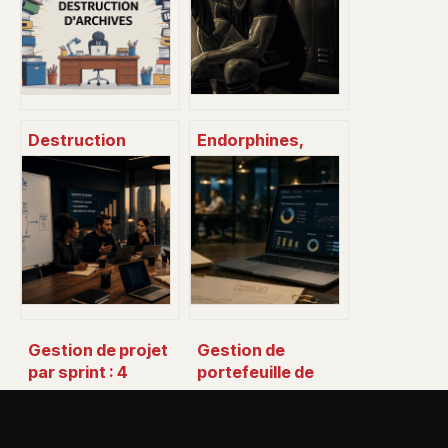
Destruction
Endorphines,
d’archives :
dopamine et
obligations,
sérotonine :
méthodes et
comment le sport
bonnes pratiques
transforme votre
pour les
chimie cérébrale
entreprises
Gestion de projet
Gestion de
par sprint : 4
portefeuille de
rituels pour livrer
projets : 3 critères
en moins d’un
pour prioriser vos
mois
investissements