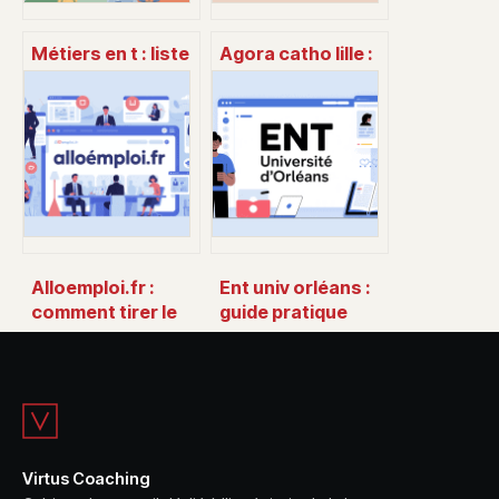
Métiers en t : liste
Agora catho lille :
d’idées de
tout ce qu’il faut
carrières qui
savoir pour bien
recrutent
en profiter
vraiment
Alloemploi.fr :
Ent univ orléans :
comment tirer le
guide pratique
meilleur parti de
complet pour
cette plateforme
l’espace
emploi
numérique de
travail
Virtus Coaching