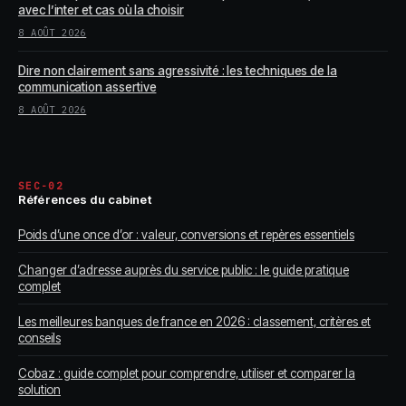
avec l’inter et cas où la choisir
8 AOÛT 2026
Dire non clairement sans agressivité : les techniques de la
communication assertive
8 AOÛT 2026
SEC-02
Références du cabinet
Poids d’une once d’or : valeur, conversions et repères essentiels
Changer d’adresse auprès du service public : le guide pratique
complet
Les meilleures banques de france en 2026 : classement, critères et
conseils
Cobaz : guide complet pour comprendre, utiliser et comparer la
solution