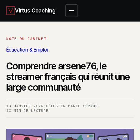
Virtus Coaching
Éducation & Emploi
Comprendre arsene76, le
streamer français qui réunit une
large communauté
13 JANVIER 2026
·
CÉLESTIN-MARIE GÉRAUD
·
10 MIN DE LECTURE