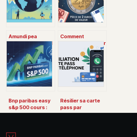
Amundi pea
Comment
monde msci world
connaître la valeur
ucits etf : le guide
d’une pièce de 2
complet pour
euros : le guide
investir
clair pour débuter
globalement
Bnp paribas easy
Résilier sa carte
s&p 500 cours :
pass par
comprendre,
téléphone : le
suivre et investir
guide pratique
sereinement
pour aller vite