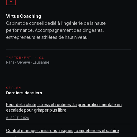
Virtus Coaching
Cabinet de conseil dédié à l'ingénierie de la haute
performance. Accompagnement des dirigeants,
entrepreneurs et athlètes de haut niveau.
INSTRUMENT · 04
Paris · Genève · Lausanne
SEC-01
Derniers dossiers
Peur de la chute, stress et routines : la préparation mentale en
escalade pour grimper plus libre
6 AOÛT 2026
Contrat manager : missions, risques, compétences et salaire