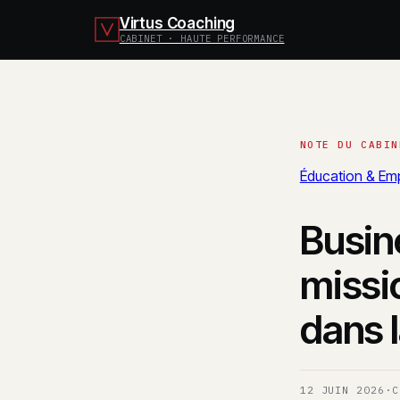
Virtus Coaching
CABINET · HAUTE PERFORMANCE
Éducation & Emp
Busin
missio
dans 
12 JUIN 2026
·
C