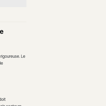
le
rigoureuse. Le
de
doit