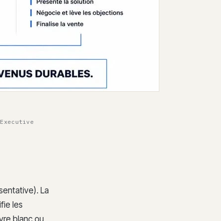
 Executive
entative). La
fie les
vre blanc ou