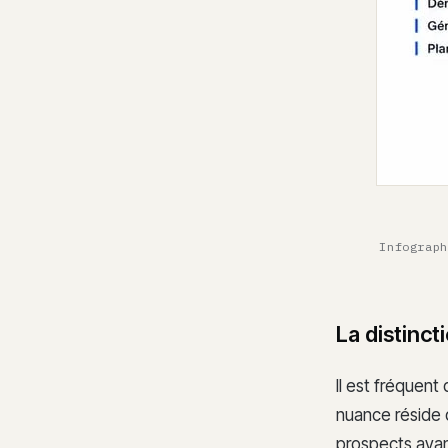
Infograph
La distinc
Il est fréquen
nuance réside d
prospects ayan