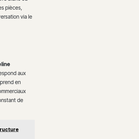
es pièces,
ersation via le
line
rrespond aux
i prend en
 commerciaux
constant de
tructure