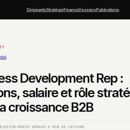
Dirigeants
Stratégie
Finance
Dossiers
Publications
loi
ess Development Rep :
ns, salaire et rôle strat
la croissance B2B
ÉLESTIN-MARIE GÉRAUD
·
5 MIN DE LECTURE