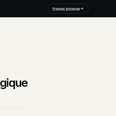
Premier échange
égique