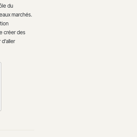
ôle du
veaux marchés.
tion
de créer des
d’aller