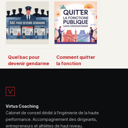
ligne : combien
secourisme :
gagne vraiment un
formations,
commandant de
obligations et
bord ?
choix du bon
cursus
Quel bac pour
Comment quitter
devenir gendarme
la fonction
: le guide clair pour
publique sans
faire le bon choix
démissionner en
limitant les
risques
Virtus Coaching
Cabinet de conseil dédié à l'ingénierie de la haute
performance. Accompagnement des dirigeants,
entrepreneurs et athlètes de haut niveau.