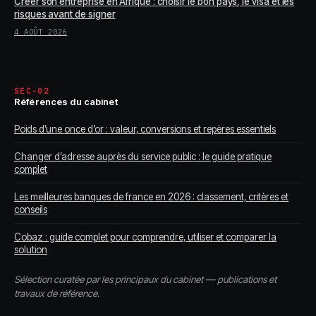
Créer son entreprise en Afrique : choisir le bon pays, le visa et les
risques avant de signer
4 AOÛT 2026
SEC-02
Références du cabinet
Poids d’une once d’or : valeur, conversions et repères essentiels
Changer d’adresse auprès du service public : le guide pratique
complet
Les meilleures banques de france en 2026 : classement, critères et
conseils
Cobaz : guide complet pour comprendre, utiliser et comparer la
solution
Sélection curatée par les principaux du cabinet — publications et
travaux de référence.