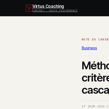
Virtus Coaching
CABINET · HAUTE PERFORMANCE
Business
Métho
critèr
casc
17 JUIN 2026
·
C