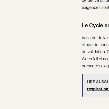
de dérive du pé
exigences sont 
Le Cycle e
Variante de la 
étape de conc
de validation.
Waterfall class
prenantes exige
LIRE AUSSI
respiration