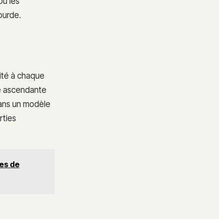
où les
ourde.
lité à chaque
e ascendante
dans un modèle
rties
es de