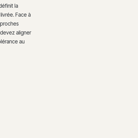
finit la
r livrée. Face à
approches
s devez aligner
tolérance au