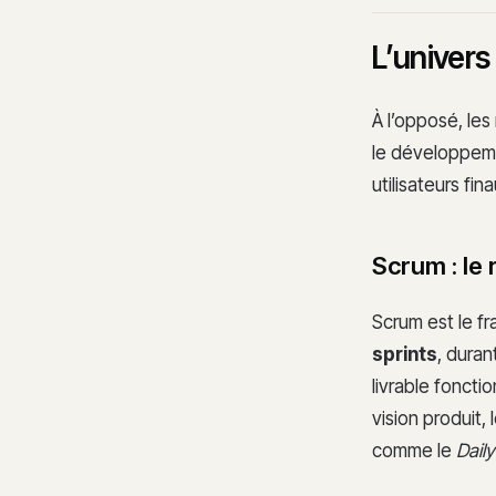
L’univers 
À l’opposé, les
le développeme
utilisateurs fi
Scrum : le
Scrum est le fr
sprints
, dura
livrable fonctio
vision produit, 
comme le
Dail