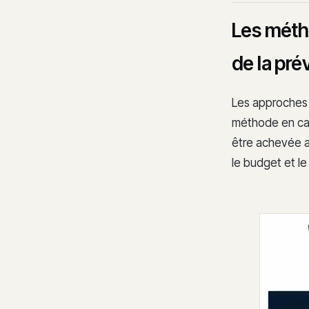
Les métho
de la prév
Les approches 
méthode en cas
être achevée av
le budget et le