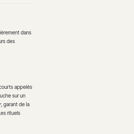
ulièrement dans
urs des
s courts appelés
uche sur un
r
, garant de la
es rituels