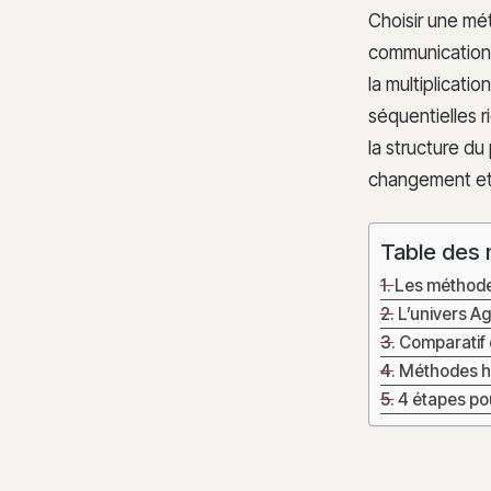
Choisir une mét
communication 
la multiplicati
séquentielles r
la structure du 
changement et 
Table des 
Les méthodes 
L’univers Agi
Comparatif 
Méthodes h
4 étapes po