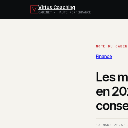
Virtus Coaching
CABINET · HAUTE PERFORMANCE
Finance
Les m
en 20
conse
13 MARS 2026
·
C