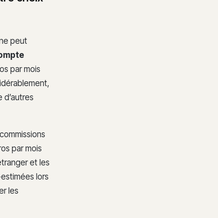
gne peut
compte
ros par mois
idérablement,
e d’autres
 commissions
ros par mois
étranger et les
estimées lors
er les