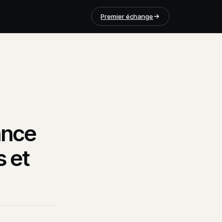
Premier échange
ance
s et