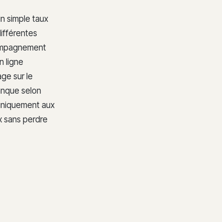
n simple taux
différentes
accompagnement
n ligne
age sur le
banque selon
r uniquement aux
x sans perdre