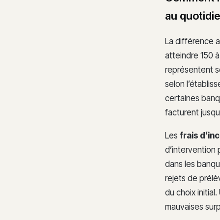
au quotidi
La différence 
atteindre 150 à
représentent so
selon l’établis
certaines banq
facturent jusqu
Les
frais d’in
d’intervention
dans les banque
rejets de prél
du choix initial
mauvaises surp