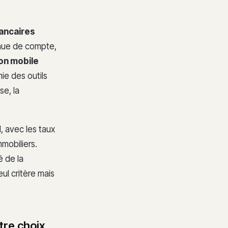
bancaires
tenue de compte,
ion mobile
mie des outils
se, la
, avec les taux
mobiliers.
é de la
ul critère mais
tre choix