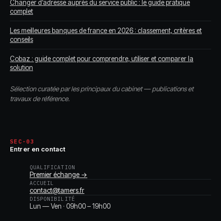
Changer d’adresse auprès du service public : le guide pratique
complet
Les meilleures banques de france en 2026 : classement, critères et
conseils
Cobaz : guide complet pour comprendre, utiliser et comparer la
solution
Sélection curatée par les principaux du cabinet — publications et
travaux de référence.
SEC-03
Entrer en contact
QUALIFICATION
Premier échange →
ACCUEIL
contact@tamers.fr
DISPONIBILITÉ
Lun — Ven · 09h00 – 19h00