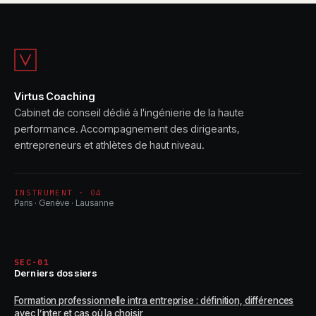
éviter les
pour les
confusions
exploitations
agricoles
Virtus Coaching
Cabinet de conseil dédié à l'ingénierie de la haute
performance. Accompagnement des dirigeants,
entrepreneurs et athlètes de haut niveau.
INSTRUMENT · 04
Paris · Genève · Lausanne
SEC-01
Derniers dossiers
Formation professionnelle intra entreprise : définition, différences
avec l’inter et cas où la choisir