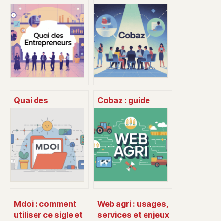
Quai des
Cobaz : guide
entrepreneurs :
complet pour
tout comprendre
comprendre,
sur l’événement, le
utiliser et
lieu et
comparer la
l’écosystème
solution
Mdoi : comment
Web agri : usages,
utiliser ce sigle et
services et enjeux