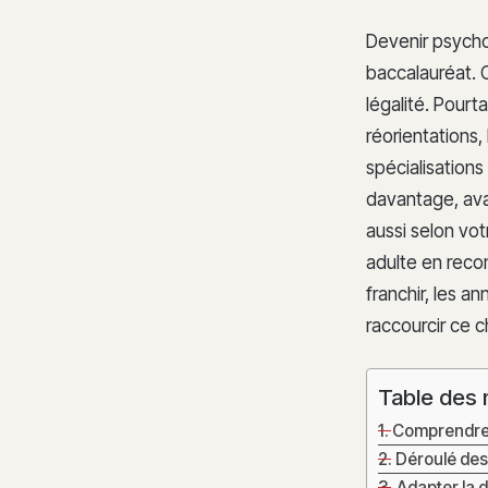
Devenir psycho
baccalauréat. C
légalité. Pourta
réorientations,
spécialisations
davantage, avan
aussi selon vot
adulte en recon
franchir, les a
raccourcir ce 
Table des 
Comprendre 
Déroulé des 
Adapter la d