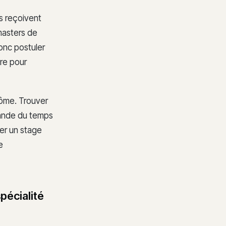
és reçoivent
masters de
onc postuler
ure pour
lôme. Trouver
mande du temps
er un stage
e
pécialité