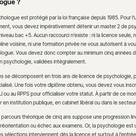
ogue ?
chologue est protégé par la loi française depuis 1985. Pour l’ut
ment, vous devez impérativement détenir un master 2 de psy
iveau bac +5. Aucun raccourci n’existe : ni la licence seule, 
line voisine, ni une formation privée ne vous autorisent à vo
ogue. Vous devez donc compter au minimum cinq années d
en psychologie, validées intégralement.
s se décomposent en trois ans de licence de psychologie, p
ialisé. Une fois votre diplôme obtenu, vous devez vous inscr
I ou au RPPS pour officialiser votre statut. À partir de ce m
en institution publique, en cabinet libéral ou dans le secteur
parcours théorique de cinq ans suppose une progression lin
éorientation ou échec aux examens. Or, la psychologie est un
s sélections interviennent dès la licence et surtout à l’entré