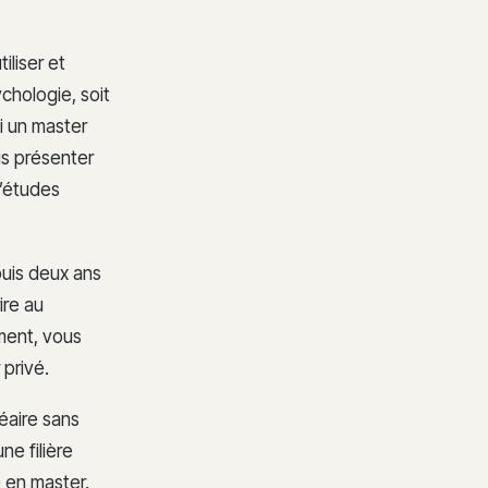
iliser et
chologie, soit
ni un master
us présenter
’études
uis deux ans
ire au
oment, vous
 privé.
éaire sans
e filière
e en master.