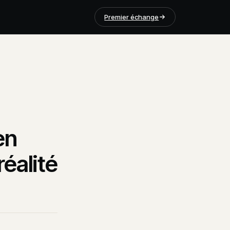
Premier échange
en
réalité