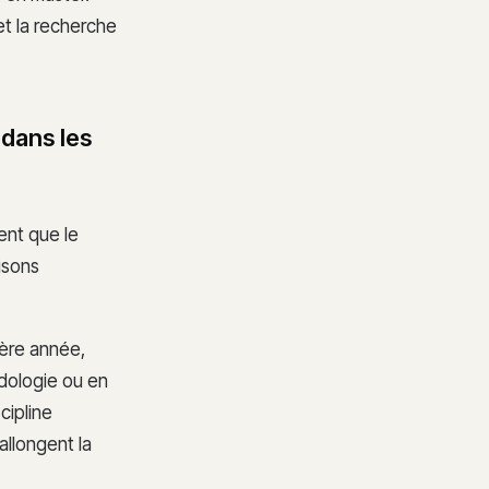
et la recherche
 dans les
ent que le
isons
ière année,
odologie ou en
cipline
allongent la