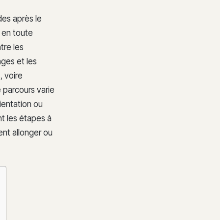
des après le
r en toute
tre les
ages et les
, voire
 parcours varie
rientation ou
nt les étapes à
ent allonger ou