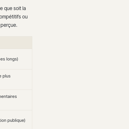
e que soit la
ompétitifs ou
 perçue.
ges longs)
e plus
mentaires
tion publique)