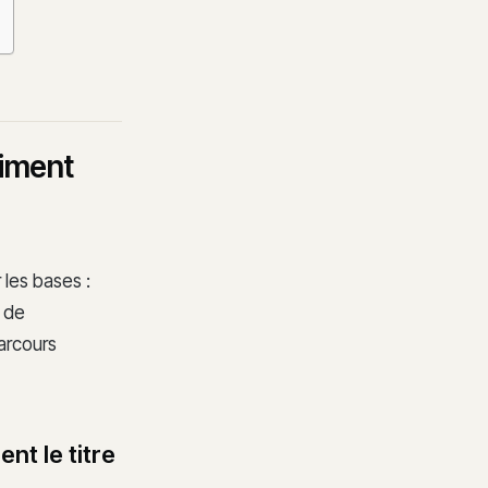
aiment
 les bases :
e de
parcours
nt le titre