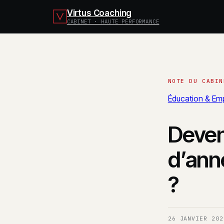
Virtus Coaching
CABINET · HAUTE PERFORMANCE
Éducation & Emp
Deven
d’anné
?
26 JANVIER 202