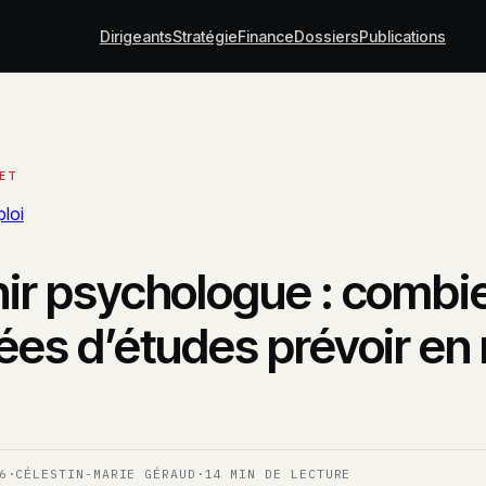
Dirigeants
Stratégie
Finance
Dossiers
Publications
loi
ir psychologue : combi
es d’études prévoir en 
6
·
CÉLESTIN-MARIE GÉRAUD
·
14 MIN DE LECTURE