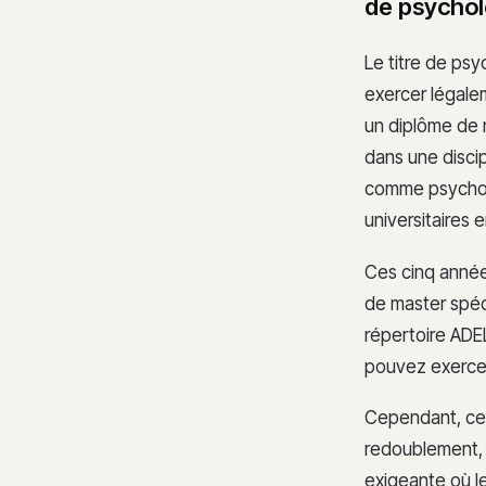
de psychol
Le titre de psy
exercer légale
un diplôme de n
dans une discip
comme psychol
universitaires 
Ces cinq année
de master spéc
répertoire ADEL
pouvez exercer 
Cependant, ce 
redoublement, r
exigeante où le