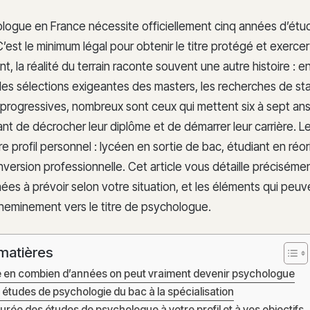
logue en France nécessite officiellement cinq années d’étu
’est le minimum légal pour obtenir le titre protégé et exerce
nt, la réalité du terrain raconte souvent une autre histoire : en
 les sélections exigeantes des masters, les recherches de st
 progressives, nombreux sont ceux qui mettent six à sept ans
t de décrocher leur diplôme et de démarrer leur carrière. Le
re profil personnel : lycéen en sortie de bac, étudiant en réo
version professionnelle. Cet article vous détaille préciséme
nnées à prévoir selon votre situation, et les éléments qui peuv
cheminement vers le titre de psychologue.
matières
en combien d’années on peut vraiment devenir psychologue
études de psychologie du bac à la spécialisation
urée des études de psychologue à votre profil et à vos objectifs