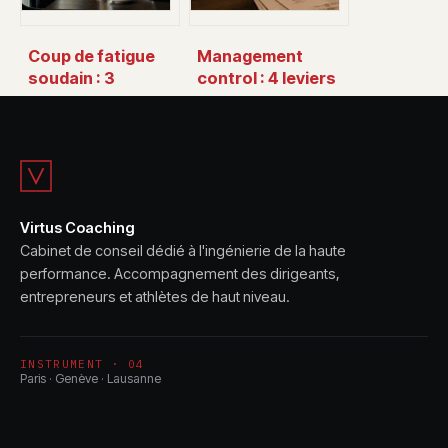
Coup de fatigue
Management
soudain : 3
control : 4 leviers
méthodes
stratégiques pour
naturelles pour
piloter la
retrouver votre
performance sans
énergie en 20
brider l’agilité
minutes
Virtus Coaching
Cabinet de conseil dédié à l'ingénierie de la haute
performance. Accompagnement des dirigeants,
entrepreneurs et athlètes de haut niveau.
INSTRUMENT · 04
Paris · Genève · Lausanne