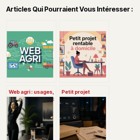
Articles Qui Pourraient Vous Intéresser :
Web agri : usages,
Petit projet
services et enjeux
rentable à
pour les
domicile : 15 idées
exploitations
réalistes pour se
agricoles
lancer