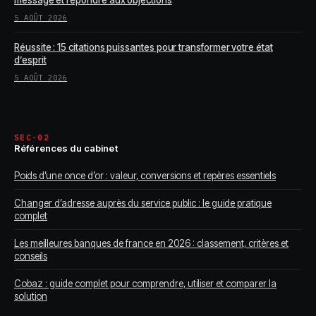
message et répondre aux objections
5 AOÛT 2026
Réussite : 15 citations puissantes pour transformer votre état
d’esprit
5 AOÛT 2026
SEC-02
Références du cabinet
Poids d’une once d’or : valeur, conversions et repères essentiels
Changer d’adresse auprès du service public : le guide pratique
complet
Les meilleures banques de france en 2026 : classement, critères et
conseils
Cobaz : guide complet pour comprendre, utiliser et comparer la
solution