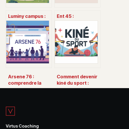
Luminy campus :
Ent 45 :
guide complet
comprendre,
pour étudier et
calculer et utiliser
vivre à luminy
ce volume de
follicules
Arsene 76 :
Comment devenir
comprendre la
kiné du sport :
plateforme, ses
parcours,
services et son
diplômes et
accès
conseils concrets
Virtus Coaching