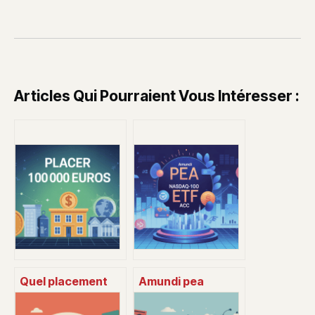
Articles Qui Pourraient Vous Intéresser :
Quel placement
Amundi pea
pour 100 000
nasdaq-100 ucits
euros : stratégies
etf acc : avis, frais