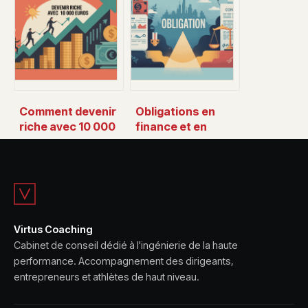
concrètes pour
et mode d’emploi
décider
Comment devenir
Obligations en
riche avec 10 000
finance et en
euros sans brûler
droit : sens,
toutes vos
usages et enjeux
chances
pour vous
Virtus Coaching
Cabinet de conseil dédié à l'ingénierie de la haute
performance. Accompagnement des dirigeants,
entrepreneurs et athlètes de haut niveau.