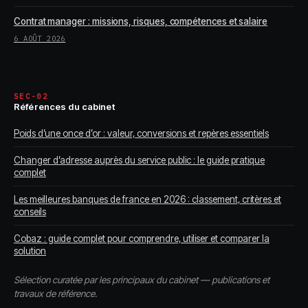
Contrat manager : missions, risques, compétences et salaire
6 AOÛT 2026
SEC-02
Références du cabinet
Poids d’une once d’or : valeur, conversions et repères essentiels
Changer d’adresse auprès du service public : le guide pratique
complet
Les meilleures banques de france en 2026 : classement, critères et
conseils
Cobaz : guide complet pour comprendre, utiliser et comparer la
solution
Sélection curatée par les principaux du cabinet — publications et
travaux de référence.