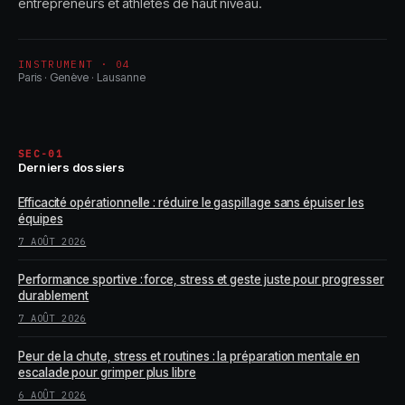
entrepreneurs et athlètes de haut niveau.
INSTRUMENT · 04
Paris · Genève · Lausanne
SEC-01
Derniers dossiers
Efficacité opérationnelle : réduire le gaspillage sans épuiser les
équipes
7 AOÛT 2026
Performance sportive : force, stress et geste juste pour progresser
durablement
7 AOÛT 2026
Peur de la chute, stress et routines : la préparation mentale en
escalade pour grimper plus libre
6 AOÛT 2026