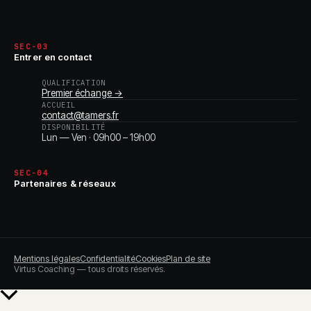
SEC-03
Entrer en contact
QUALIFICATION
Premier échange →
ACCUEIL
contact@tamers.fr
DISPONIBILITÉ
Lun — Ven · 09h00 – 19h00
SEC-04
Partenaires & réseaux
Mentions légales
Confidentialité
Cookies
Plan de site
Virtus Coaching — tous droits réservés.
Retour
en