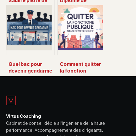
Salaire pilote de
Diplôme de
ligne : combien
secourisme :
gagne vraiment un
formations,
commandant de
obligations et
bord ?
choix du bon
cursus
Quel bac pour
Comment quitter
devenir gendarme
la fonction
: le guide clair pour
publique sans
faire le bon choix
démissionner en
limitant les
risques
Virtus Coaching
Cabinet de conseil dédié à l'ingénierie de la haute
performance. Accompagnement des dirigeants,