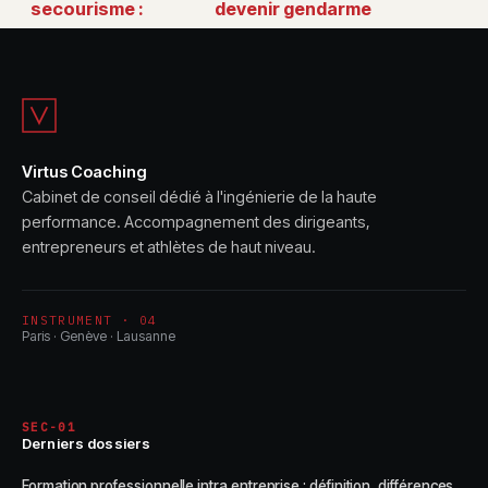
secourisme :
devenir gendarme
formations,
: le guide clair pour
obligations et
faire le bon choix
choix du bon
cursus
Virtus Coaching
Cabinet de conseil dédié à l'ingénierie de la haute
performance. Accompagnement des dirigeants,
entrepreneurs et athlètes de haut niveau.
INSTRUMENT · 04
Paris · Genève · Lausanne
SEC-01
Derniers dossiers
Formation professionnelle intra entreprise : définition, différences