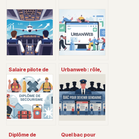
Salaire pilote de
Urbanweb : rôle,
ligne : combien
accès sécurisé et
gagne vraiment un
services clés au
commandant de
quotidien
bord ?
Diplôme de
Quel bac pour