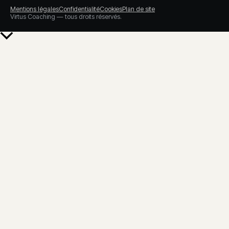
Mentions légales
Confidentialité
Cookies
Plan de site
Virtus Coaching — tous droits réservés.
Retour
en
haut