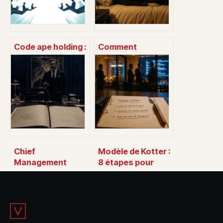
Code ape holding :
Comment
comment choisir
s’endormir en
le bon code pour
moins de 10
votre société
minutes : 4
techniques de
respiration et les
réglages de votre
chambre
Chief
Modèle de Kotter :
Management
8 étapes pour
Officer : le levier
transformer
stratégique pour
l’entreprise et
aligner exécution
réussir le
et vision
changement