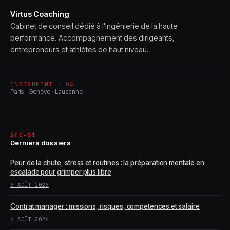
Virtus Coaching
Cabinet de conseil dédié à l'ingénierie de la haute
performance. Accompagnement des dirigeants,
entrepreneurs et athlètes de haut niveau.
INSTRUMENT · 04
Paris · Genève · Lausanne
SEC-01
Derniers dossiers
Peur de la chute, stress et routines : la préparation mentale en
escalade pour grimper plus libre
6 AOÛT 2026
Contrat manager : missions, risques, compétences et salaire
6 AOÛT 2026