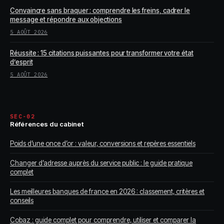
Convaincre sans braquer : comprendre les freins, cadrer le
message et répondre aux objections
5 AOÛT 2026
Réussite : 15 citations puissantes pour transformer votre état
d’esprit
5 AOÛT 2026
SEC-02
Références du cabinet
Poids d’une once d’or : valeur, conversions et repères essentiels
Changer d’adresse auprès du service public : le guide pratique
complet
Les meilleures banques de france en 2026 : classement, critères et
conseils
Cobaz : guide complet pour comprendre, utiliser et comparer la