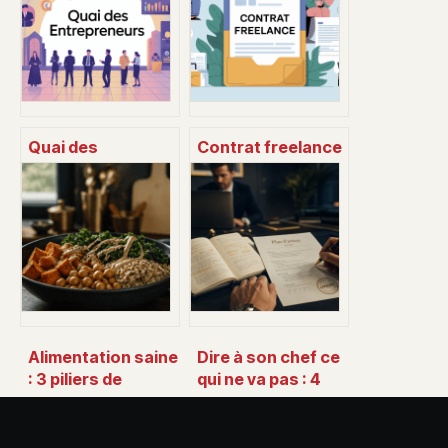
Quai des
Contrat freelance
entrepreneurs :
: clauses
tout comprendre
essentielles,
sur l’événement, le
modèles et pièges
lieu et
à éviter
l’écosystème
Alimentation saine
Dire à son chef ce
: 3 piliers de
qui ne va pas : 4
densité
étapes pour être
nutritionnelle pour
entendu sans se
stopper la faim
mettre en danger