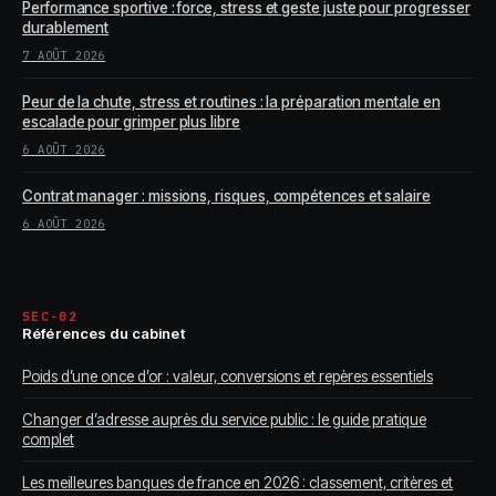
Performance sportive : force, stress et geste juste pour progresser
durablement
7 AOÛT 2026
Peur de la chute, stress et routines : la préparation mentale en
escalade pour grimper plus libre
6 AOÛT 2026
Contrat manager : missions, risques, compétences et salaire
6 AOÛT 2026
SEC-02
Références du cabinet
Poids d’une once d’or : valeur, conversions et repères essentiels
Changer d’adresse auprès du service public : le guide pratique
complet
Les meilleures banques de france en 2026 : classement, critères et