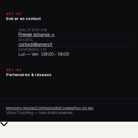
SEC-03
Entrer en contact
QUALIFICATION
Premier échange →
ACCUEIL
contact@tamers.fr
DISPONIBILITÉ
Lun — Ven · 09h00 – 19h00
SEC-04
Partenaires & réseaux
Mentions légales
Confidentialité
Cookies
Plan de site
Virtus Coaching — tous droits réservés.
Retour
en
haut