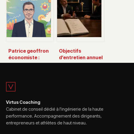
pour se connecter
guide complet
et bien l’utiliser
pour bien choisir
votre partenaire
Patrice geoffron
Objectifs
économiste :
d’entretien annuel
parcours,
: 5 méthodes et
analyses et prises
exemples pour
de position
booster la
performance
Virtus Coaching
Cabinet de conseil dédié à l'ingénierie de la haute
performance. Accompagnement des dirigeants,
entrepreneurs et athlètes de haut niveau.