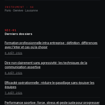
INSTRUMENT · 04
Paris · Genève · Lausanne
SEC-01
Derniers dossiers
Formation professionnelle intra entreprise : définition, différences
avec l’inter et cas où la choisir
8 AOÛT 2026
Dire non clairement sans agressivité : les techniques de la
communication assertive
8 AOÛT 2026
Efficacité opérationnelle : réduire le gaspillage sans épuiser les
équipes
7 AOÛT 2026
Performance sportive : force, stress et geste juste pour progresser