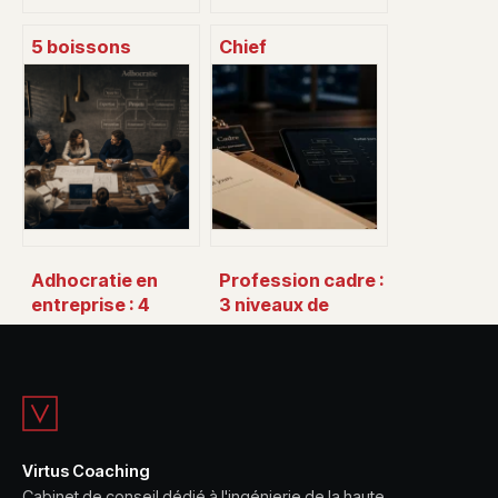
5 boissons
Chief
naturelles pour
Management
perdre du poids :
Officer : le levier
stimuler le
stratégique pour
métabolisme et
aligner exécution
drainer les tissus
et vision
Adhocratie en
Profession cadre :
entreprise : 4
3 niveaux de
leviers pour
responsabilité et
remplacer la
les clés pour
bureaucratie par
accéder au statut
l’agilité
Virtus Coaching
Cabinet de conseil dédié à l'ingénierie de la haute