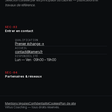
Sélection curatée par les principaux du cabinet — publications et
travaux de référence.
SEC-03
Entrer en contact
QUALIFICATION
Premier échange →
ACCUEIL
contact@tamers.fr
DISPONIBILITÉ
Lun — Ven · 09h00 – 19h00
SEC-04
Partenaires & réseaux
Mentions légales
Confidentialité
Cookies
Plan de site
Virtus Coaching — tous droits réservés.