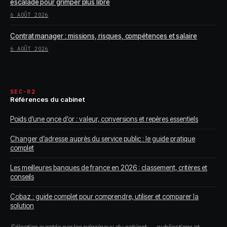
escalade pour grimper plus libre
6 AOÛT 2026
Contrat manager : missions, risques, compétences et salaire
6 AOÛT 2026
SEC-02
Références du cabinet
Poids d’une once d’or : valeur, conversions et repères essentiels
Changer d’adresse auprès du service public : le guide pratique
complet
Les meilleures banques de france en 2026 : classement, critères et
conseils
Cobaz : guide complet pour comprendre, utiliser et comparer la
solution