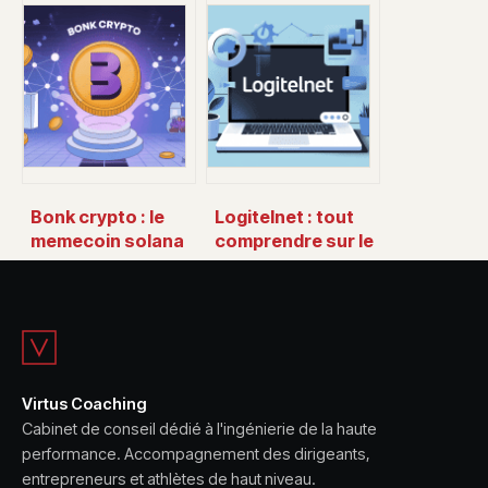
facture :
arrive le virement
comprendre,
pôle emploi sur
appliquer et éviter
votre compte
les erreurs
Bonk crypto : le
Logitelnet : tout
memecoin solana
comprendre sur le
qui affole le
logiciel, ses
marché
usages et ses
alternatives
Virtus Coaching
Cabinet de conseil dédié à l'ingénierie de la haute
performance. Accompagnement des dirigeants,
entrepreneurs et athlètes de haut niveau.