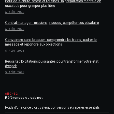
Peur de la chute, stress et routines : la préparation mentale en
escalade pour grimper plus libre
6 AOÛT 2026
Contrat manager : missions, risques, compétences et salaire
6 AOÛT 2026
Convaincre sans braquer : comprendre les freins, cadrer le
message et répondre aux objections
5 AOÛT 2026
Réussite : 15 citations puissantes pour transformer votre état
d’esprit
5 AOÛT 2026
SEC-02
Références du cabinet
Poids d’une once d’or : valeur, conversions et repères essentiels