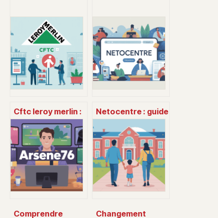
Cftc leroy merlin :
Netocentre : guide
vos droits, vos
complet pour se
avantages, vos
connecter et
contacts
utiliser l’espace
numérique
Comprendre
Changement