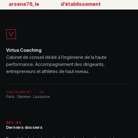
arsene76, le
d’établissement
streamer français
scolaire en cours
qui réunit une
d’année :
large communauté
démarches, droits
et conseils
Virtus Coaching
Cabinet de conseil dédié à l'ingénierie de la haute
performance. Accompagnement des dirigeants,
entrepreneurs et athlètes de haut niveau.
INSTRUMENT · 04
Paris · Genève · Lausanne
SEC-01
Derniers dossiers