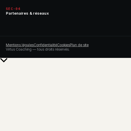
SEC-04
Partenaires & réseaux
Mentions légales
Confidentialité
Cookies
Plan de site
Virtus Coaching — tous droits réservés.
Retour
en
haut