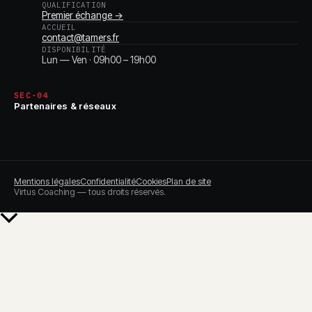
QUALIFICATION
Premier échange →
ACCUEIL
contact@tamers.fr
DISPONIBILITÉ
Lun — Ven · 09h00 – 19h00
SEC-04
Partenaires & réseaux
Mentions légales
Confidentialité
Cookies
Plan de site
Virtus Coaching — tous droits réservés.
Retour
en
haut