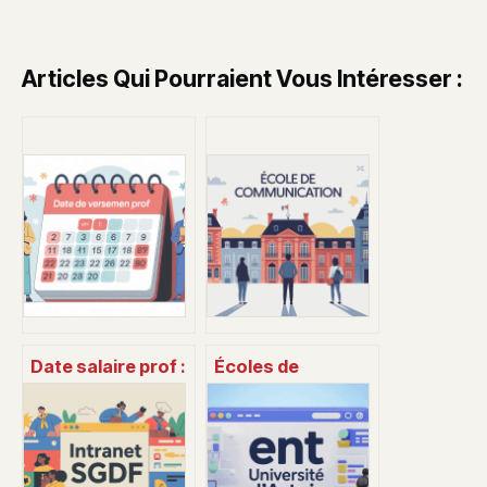
Articles Qui Pourraient Vous Intéresser :
Date salaire prof :
Écoles de
à quelle date est
communication
versé le salaire
classement :
des enseignants ?
comment choisir
la bonne
formation