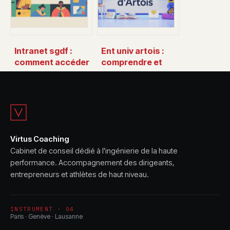
Intranet sgdf :
Ent univ artois :
comment accéder
comprendre et
facilement à
utiliser votre
l’espace
espace numérique
numérique scouts
de travail
et guides de
france
Virtus Coaching
Cabinet de conseil dédié à l'ingénierie de la haute
performance. Accompagnement des dirigeants,
entrepreneurs et athlètes de haut niveau.
INSTRUMENT · 04
Paris · Genève · Lausanne