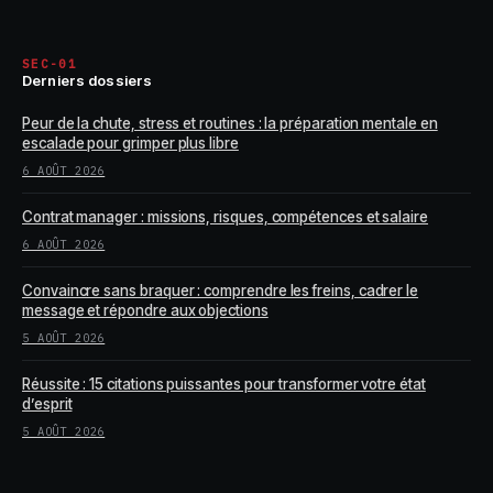
SEC-01
Derniers dossiers
Peur de la chute, stress et routines : la préparation mentale en
escalade pour grimper plus libre
6 AOÛT 2026
Contrat manager : missions, risques, compétences et salaire
6 AOÛT 2026
Convaincre sans braquer : comprendre les freins, cadrer le
message et répondre aux objections
5 AOÛT 2026
Réussite : 15 citations puissantes pour transformer votre état
d’esprit
5 AOÛT 2026