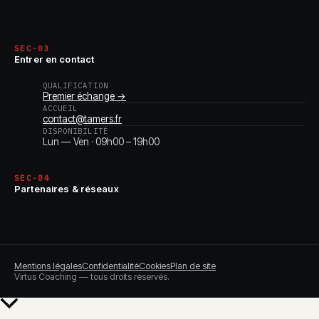
SEC-03
Entrer en contact
QUALIFICATION
Premier échange →
ACCUEIL
contact@tamers.fr
DISPONIBILITÉ
Lun — Ven · 09h00 – 19h00
SEC-04
Partenaires & réseaux
Mentions légales
Confidentialité
Cookies
Plan de site
Virtus Coaching — tous droits réservés.
Retour
en