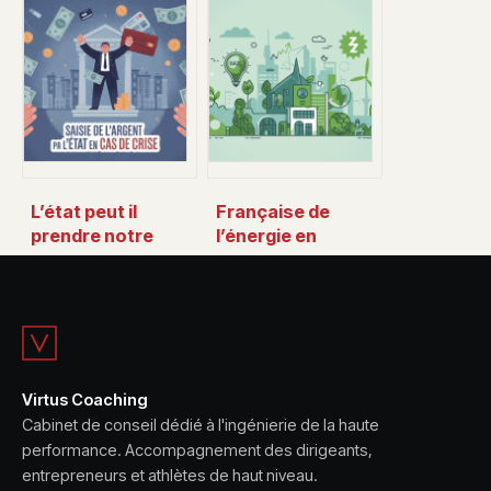
memecoin solana
restaurant par
qui affole le
passage en caisse
marché
: règles et bonnes
pratiques
L’état peut il
Française de
prendre notre
l’énergie en
argent en cas de
bourse : analyse,
crise : ce que vous
perspectives et
risquez vraiment
points de vigilance
Virtus Coaching
Cabinet de conseil dédié à l'ingénierie de la haute
performance. Accompagnement des dirigeants,
entrepreneurs et athlètes de haut niveau.