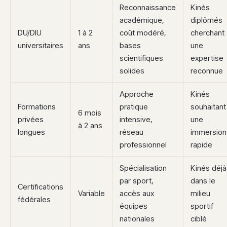
Reconnaissance
Kinés
académique,
diplômés
DU/DIU
1 à 2
coût modéré,
cherchant
universitaires
ans
bases
une
scientifiques
expertise
solides
reconnue
Approche
Kinés
Formations
pratique
souhaitant
6 mois
privées
intensive,
une
à 2 ans
longues
réseau
immersion
professionnel
rapide
Spécialisation
Kinés déjà
par sport,
dans le
Certifications
Variable
accès aux
milieu
fédérales
équipes
sportif
nationales
ciblé