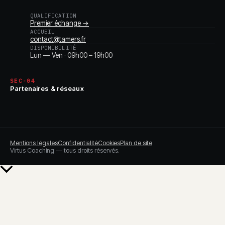
QUALIFICATION
Premier échange →
ACCUEIL
contact@tamers.fr
DISPONIBILITÉ
Lun — Ven · 09h00 – 19h00
SEC-04
Partenaires & réseaux
Mentions légales
Confidentialité
Cookies
Plan de site
Virtus Coaching — tous droits réservés.
Retour
en
haut