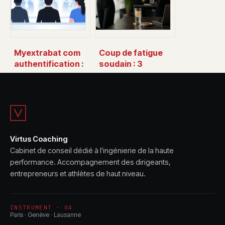
Myextrabat com
Coup de fatigue
authentification :
soudain : 3
accès, sécurité et
méthodes
solutions aux
naturelles pour
problèmes
retrouver votre
énergie en 20
minutes
Virtus Coaching
Cabinet de conseil dédié à l'ingénierie de la haute
performance. Accompagnement des dirigeants,
entrepreneurs et athlètes de haut niveau.
INSTRUMENT · 04
Paris · Genève · Lausanne