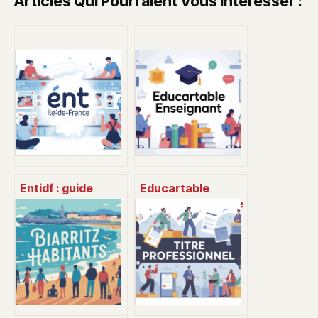
Articles Qui Pourraient Vous Intéresser :
Entidf : guide
Educartable
complet pour
enseignant : guide
comprendre et
pratique pour bien
utiliser ce
l’utiliser en classe
dispositif