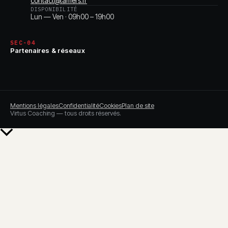
contact@tamers.fr
DISPONIBILITÉ
Lun — Ven · 09h00 – 19h00
SEC-04
Partenaires & réseaux
Mentions légales
Confidentialité
Cookies
Plan de site
Virtus Coaching — tous droits réservés.
Retour
en
haut