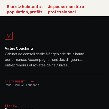
Biarritz habitants :
Je passe mon titre
population, profils
professionnel :
et qualité de vie
étapes, conseils
passée au crible
et droits à
connaître
Virtus Coaching
Cabinet de conseil dédié à l'ingénierie de la haute
performance. Accompagnement des dirigeants,
entrepreneurs et athlètes de haut niveau.
INSTRUMENT · 04
Paris · Genève · Lausanne
SEC-01