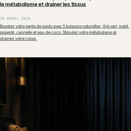
le métabolisme et drainer les tissus
30 AVRIL 2026
Boostez votre perte de poids avec 5 boissons naturelles : thé vert, maté,
pissenlit, cannelle et eau de coco. Stimulez votre métabolisme et
drainez votre corps.