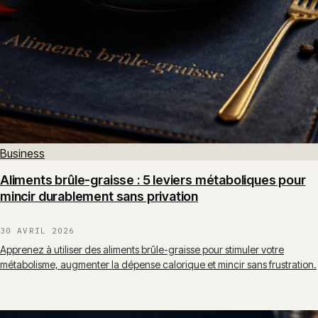
Business
Aliments brûle-graisse : 5 leviers métaboliques pour
mincir durablement sans privation
30 AVRIL 2026
Apprenez à utiliser des aliments brûle-graisse pour stimuler votre
métabolisme, augmenter la dépense calorique et mincir sans frustration.