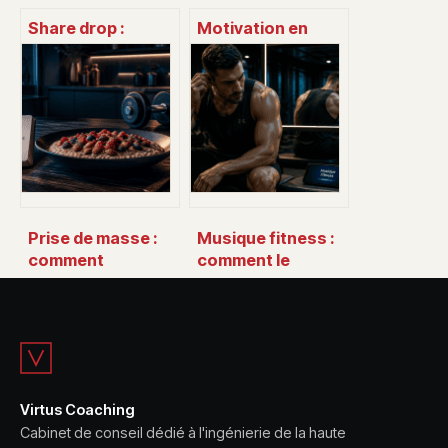
Share drop :
Motivation en
comment utiliser
musculation : 3
ce service de
piliers pour
partage de
transformer votre
fichiers en ligne
discipline en
résultats durables
Prise de masse :
Musique fitness :
comment
comment le
construire du
rythme
muscle sans
transforme votre
accumuler de gras
performance
inutile
physique ?
Virtus Coaching
Cabinet de conseil dédié à l'ingénierie de la haute