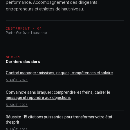
performance. Accompagnement des dirigeants,
entrepreneurs et athlètes de haut niveau.
INSTRUMENT · 04
Paris · Genève · Lausanne
SEC-01
Derniers dossiers
Contrat manager : missions, risques, compétences et salaire
6 AOÛT 2026
Convaincre sans braquer : comprendre les freins, cadrer le
message et répondre aux objections
5 AOÛT 2026
Réussite : 15 citations puissantes pour transformer votre état
d’esprit
5 AOÛT 2026