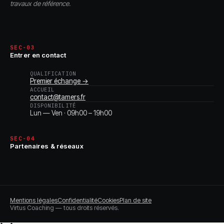
travaux de référence.
SEC-03
Entrer en contact
QUALIFICATION
Premier échange →
ACCUEIL
contact@tamers.fr
DISPONIBILITÉ
Lun — Ven · 09h00 – 19h00
SEC-04
Partenaires & réseaux
Mentions légales
Confidentialité
Cookies
Plan de site
Virtus Coaching — tous droits réservés.