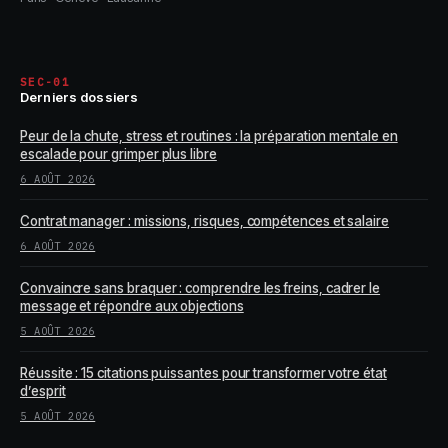
SEC-01
Derniers dossiers
Peur de la chute, stress et routines : la préparation mentale en
escalade pour grimper plus libre
6 AOÛT 2026
Contrat manager : missions, risques, compétences et salaire
6 AOÛT 2026
Convaincre sans braquer : comprendre les freins, cadrer le
message et répondre aux objections
5 AOÛT 2026
Réussite : 15 citations puissantes pour transformer votre état
d’esprit
5 AOÛT 2026