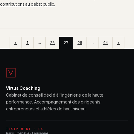
contributions au débat public.
‹
1
…
26
27
28
…
44
›
Virtus Coaching
Cabinet de conseil dédié à l'ingénierie de la haute
performance. Accompagnement des dirigeants,
entrepreneurs et athlètes de haut niveau.
INSTRUMENT · 04
Paris · Genève · Lausanne