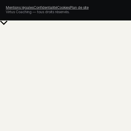
Mentions légales
Confidentialité
Cookies
Plan de site
Virtus Coaching — tous droits réservés.
Retour
en
haut