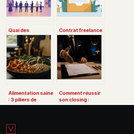
Quai des
Contrat freelance
entrepreneurs :
: clauses
tout comprendre
essentielles,
sur l’événement, le
modèles et pièges
lieu et
à éviter
l’écosystème
Alimentation saine
Comment réussir
: 3 piliers de
son closing :
densité
psychologie,
nutritionnelle pour
méthodes de
stopper la faim
pointe et erreurs
durablement
fatales