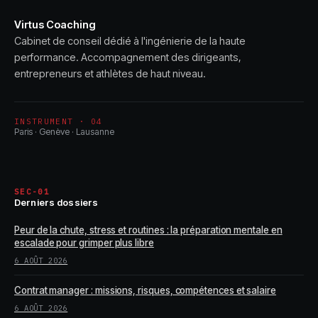
Virtus Coaching
Cabinet de conseil dédié à l'ingénierie de la haute
performance. Accompagnement des dirigeants,
entrepreneurs et athlètes de haut niveau.
INSTRUMENT · 04
Paris · Genève · Lausanne
SEC-01
Derniers dossiers
Peur de la chute, stress et routines : la préparation mentale en
escalade pour grimper plus libre
6 AOÛT 2026
Contrat manager : missions, risques, compétences et salaire
6 AOÛT 2026