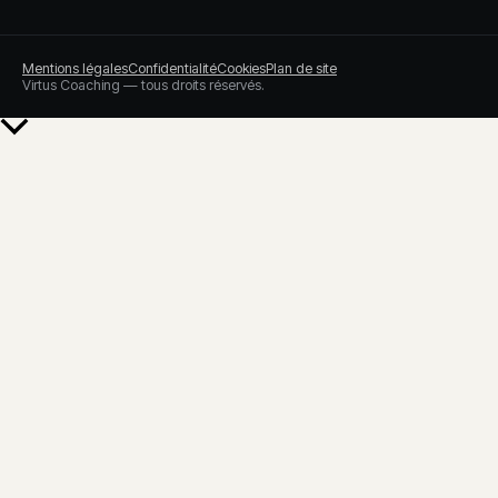
Mentions légales
Confidentialité
Cookies
Plan de site
Virtus Coaching — tous droits réservés.
Retour
en
haut