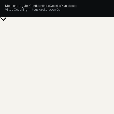
Mentions légales
Confidentialité
Cookies
Plan de site
Virtus Coaching — tous droits réservés.
Retour
en
haut