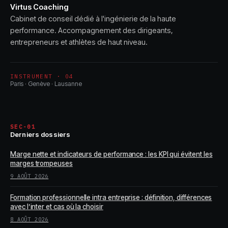
Virtus Coaching
Cabinet de conseil dédié à l'ingénierie de la haute
performance. Accompagnement des dirigeants,
entrepreneurs et athlètes de haut niveau.
INSTRUMENT · 04
Paris · Genève · Lausanne
SEC-01
Derniers dossiers
Marge nette et indicateurs de performance : les KPI qui évitent les
marges trompeuses
9 AOÛT 2026
Formation professionnelle intra entreprise : définition, différences
avec l’inter et cas où la choisir
8 AOÛT 2026