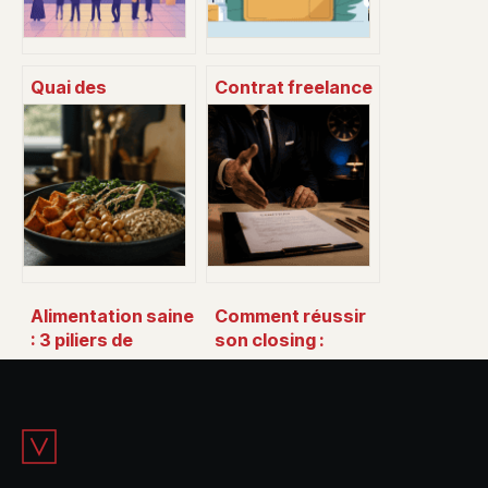
Quai des
Contrat freelance
entrepreneurs :
: clauses
tout comprendre
essentielles,
sur l’événement, le
modèles et pièges
lieu et
à éviter
l’écosystème
Alimentation saine
Comment réussir
: 3 piliers de
son closing :
densité
psychologie,
nutritionnelle pour
méthodes de
stopper la faim
pointe et erreurs
durablement
fatales