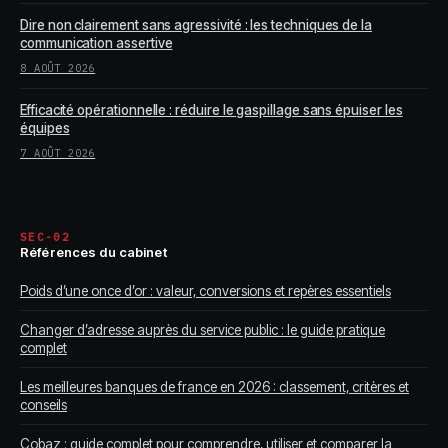
Dire non clairement sans agressivité : les techniques de la
communication assertive
8 AOÛT 2026
Efficacité opérationnelle : réduire le gaspillage sans épuiser les
équipes
7 AOÛT 2026
SEC-02
Références du cabinet
Poids d’une once d’or : valeur, conversions et repères essentiels
Changer d’adresse auprès du service public : le guide pratique
complet
Les meilleures banques de france en 2026 : classement, critères et
conseils
Cobaz : guide complet pour comprendre, utiliser et comparer la