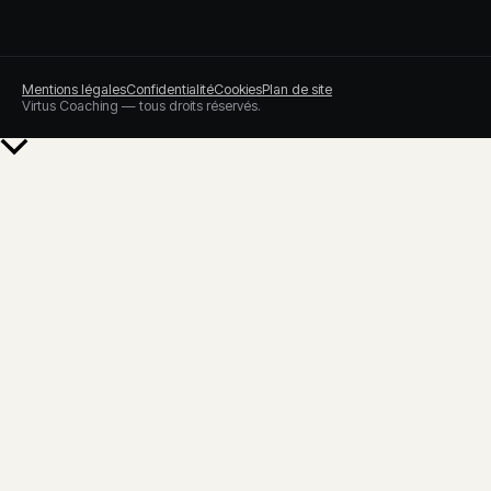
Mentions légales
Confidentialité
Cookies
Plan de site
Virtus Coaching — tous droits réservés.
Retour
en
haut