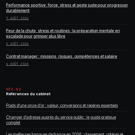
Performance sportive : force, stress et geste juste pour progresser
durablement
7 AOÛT 2026
Peur de la chute, stress et routines : la préparation mentale en
escalade pour grimper plus libre
6 AOÛT 2026
Contrat manager : missions, risques, compétences et salaire
6 AOÛT 2026
SEC-02
Références du cabinet
Poids d’une once d’or : valeur, conversions et repères essentiels
Changer d’adresse auprès du service public : le guide pratique
complet
Les meilleures banques de france en 2026 : classement, critères et