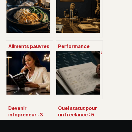
Aliments pauvres
Performance
en glucides : la
organisationnelle :
règle des 10g pour
4 leviers pour
100g pour
transformer votre
stabiliser votre
efficacité en
métabolisme
résultats
Devenir
Quel statut pour
infopreneur : 3
un freelance : 5
formats
options pour
d’infoproduits
sécuriser votre