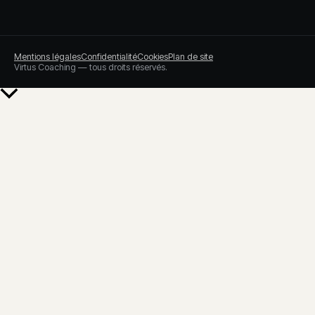
Mentions légales
Confidentialité
Cookies
Plan de site
Virtus Coaching — tous droits réservés.
Retour
en
haut