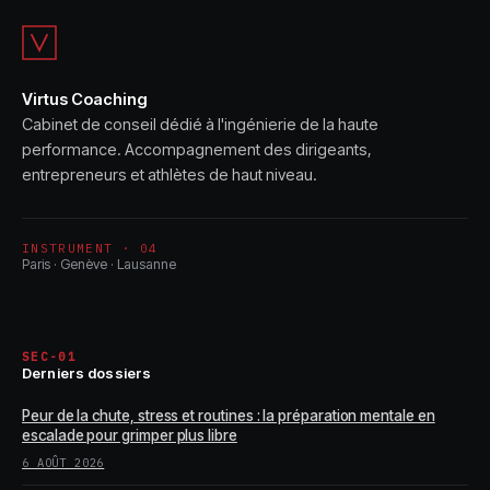
matériel ni
résultats et
contraintes
sécuriser vos
mouvements
Virtus Coaching
Cabinet de conseil dédié à l'ingénierie de la haute
performance. Accompagnement des dirigeants,
entrepreneurs et athlètes de haut niveau.
INSTRUMENT · 04
Paris · Genève · Lausanne
SEC-01
Derniers dossiers
Peur de la chute, stress et routines : la préparation mentale en
escalade pour grimper plus libre
6 AOÛT 2026