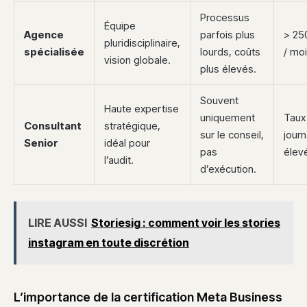
Processus
Équipe
Agence
parfois plus
> 25
pluridisciplinaire,
spécialisée
lourds, coûts
/ mo
vision globale.
plus élevés.
Souvent
Haute expertise
uniquement
Taux
Consultant
stratégique,
sur le conseil,
journ
Senior
idéal pour
pas
élev
l’audit.
d’exécution.
LIRE AUSSI
Storiesig : comment voir les stories
instagram en toute discrétion
L’importance de la certification Meta Business