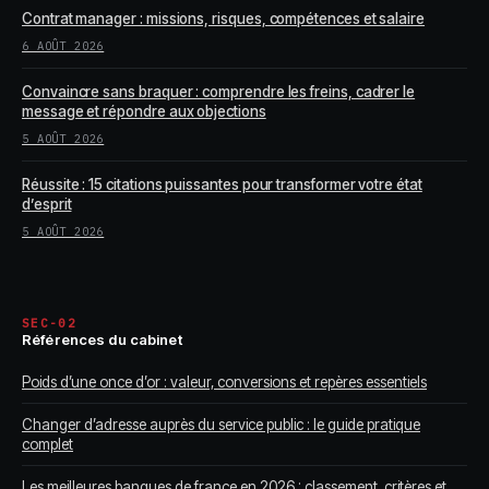
Contrat manager : missions, risques, compétences et salaire
6 AOÛT 2026
Convaincre sans braquer : comprendre les freins, cadrer le
message et répondre aux objections
5 AOÛT 2026
Réussite : 15 citations puissantes pour transformer votre état
d’esprit
5 AOÛT 2026
SEC-02
Références du cabinet
Poids d’une once d’or : valeur, conversions et repères essentiels
Changer d’adresse auprès du service public : le guide pratique
complet
Les meilleures banques de france en 2026 : classement, critères et