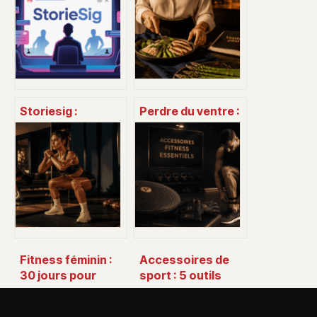
Storiesig :
Perdre du ventre :
comment voir les
4 leviers
stories instagram
nutritionnels pour
en toute
déstocker
discrétion
durablement
Fitness féminin :
Accessoires de
30 jours pour
sport : 5 outils
transformer sa
indispensables
silhouette sans
pour muscler vos