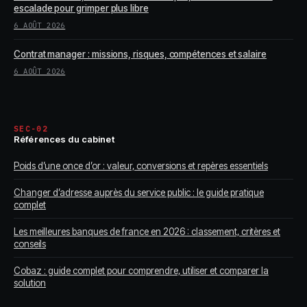
escalade pour grimper plus libre
6 AOÛT 2026
Contrat manager : missions, risques, compétences et salaire
6 AOÛT 2026
SEC-02
Références du cabinet
Poids d’une once d’or : valeur, conversions et repères essentiels
Changer d’adresse auprès du service public : le guide pratique
complet
Les meilleures banques de france en 2026 : classement, critères et
conseils
Cobaz : guide complet pour comprendre, utiliser et comparer la
solution