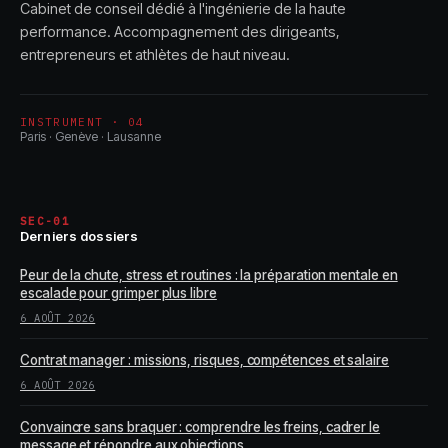
Cabinet de conseil dédié à l'ingénierie de la haute
performance. Accompagnement des dirigeants,
entrepreneurs et athlètes de haut niveau.
INSTRUMENT · 04
Paris · Genève · Lausanne
SEC-01
Derniers dossiers
Peur de la chute, stress et routines : la préparation mentale en
escalade pour grimper plus libre
6 AOÛT 2026
Contrat manager : missions, risques, compétences et salaire
6 AOÛT 2026
Convaincre sans braquer : comprendre les freins, cadrer le
message et répondre aux objections