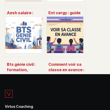
Aesh salaire :
Ent cergy : guide
combien gagne un
complet pour se
accompagnant
connecter et
d’élèves en
utiliser l’espace
situation de
numérique
handicap ?
Bts génie civil :
Comment voir sa
formation,
classe en avance :
matières,
méthodes fiables
débouchés et
et astuces
conseils pour
pratiques
réussir
Virtus Coaching