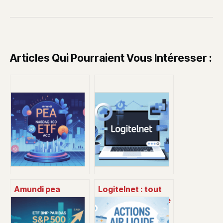
Articles Qui Pourraient Vous Intéresser :
Amundi pea
Logitelnet : tout
nasdaq-100 ucits
comprendre sur le
etf acc : avis, frais
logiciel, ses
et mode d’emploi
usages et ses