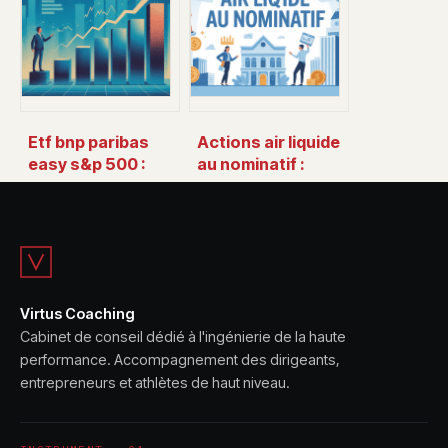
alternatives
Etf bnp paribas
Actions air liquide
easy s&p 500 :
au nominatif :
avis, frais et mode
fonctionnement,
d’emploi
avantages et
mode d’emploi
Virtus Coaching
Cabinet de conseil dédié à l'ingénierie de la haute
performance. Accompagnement des dirigeants,
entrepreneurs et athlètes de haut niveau.