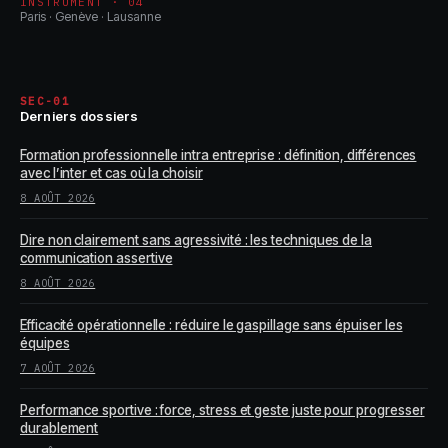
INSTRUMENT · 04
Paris · Genève · Lausanne
SEC-01
Derniers dossiers
Formation professionnelle intra entreprise : définition, différences
avec l’inter et cas où la choisir
8 AOÛT 2026
Dire non clairement sans agressivité : les techniques de la
communication assertive
8 AOÛT 2026
Efficacité opérationnelle : réduire le gaspillage sans épuiser les
équipes
7 AOÛT 2026
Performance sportive : force, stress et geste juste pour progresser
durablement