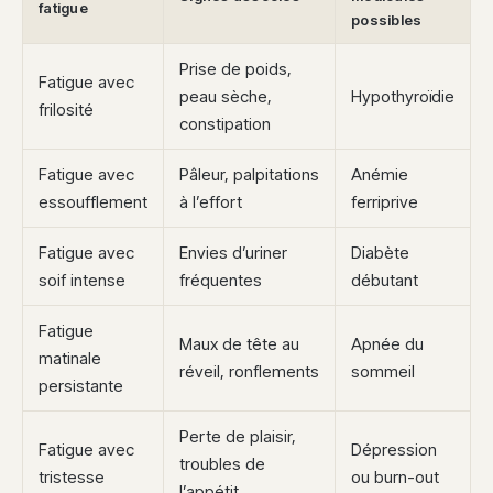
fatigue
possibles
Prise de poids,
Fatigue avec
peau sèche,
Hypothyroïdie
frilosité
constipation
Fatigue avec
Pâleur, palpitations
Anémie
essoufflement
à l’effort
ferriprive
Fatigue avec
Envies d’uriner
Diabète
soif intense
fréquentes
débutant
Fatigue
Maux de tête au
Apnée du
matinale
réveil, ronflements
sommeil
persistante
Perte de plaisir,
Fatigue avec
Dépression
troubles de
tristesse
ou burn-out
l’appétit