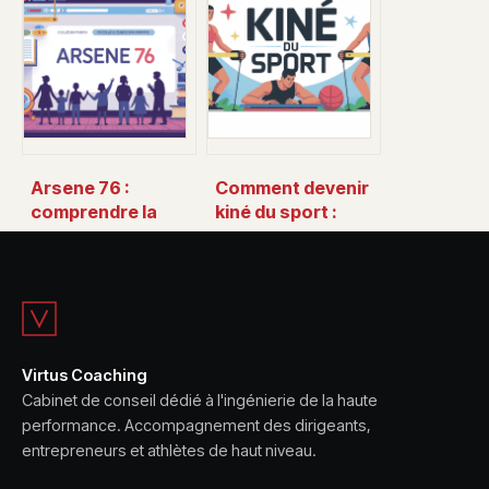
pour étudier et
calculer et utiliser
vivre à luminy
ce volume de
follicules
Arsene 76 :
Comment devenir
comprendre la
kiné du sport :
plateforme, ses
parcours,
services et son
diplômes et
accès
conseils concrets
Virtus Coaching
Cabinet de conseil dédié à l'ingénierie de la haute
performance. Accompagnement des dirigeants,
entrepreneurs et athlètes de haut niveau.