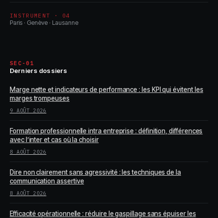
INSTRUMENT · 04
Paris · Genève · Lausanne
SEC-01
Derniers dossiers
Marge nette et indicateurs de performance : les KPI qui évitent les
marges trompeuses
9 AOÛT 2026
Formation professionnelle intra entreprise : définition, différences
avec l’inter et cas où la choisir
8 AOÛT 2026
Dire non clairement sans agressivité : les techniques de la
communication assertive
8 AOÛT 2026
Efficacité opérationnelle : réduire le gaspillage sans épuiser les