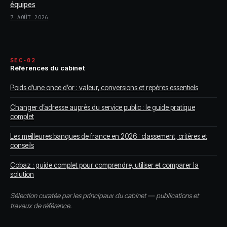
équipes
7 AOÛT 2026
SEC-02
Références du cabinet
Poids d’une once d’or : valeur, conversions et repères essentiels
Changer d’adresse auprès du service public : le guide pratique
complet
Les meilleures banques de france en 2026 : classement, critères et
conseils
Cobaz : guide complet pour comprendre, utiliser et comparer la
solution
Sélection curatée par les principaux du cabinet — publications et
travaux de référence.