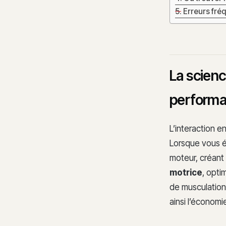
Erreurs fré
La scienc
perform
L’interaction e
Lorsque vous é
moteur, créan
motrice
, opti
de musculation 
ainsi l’économ