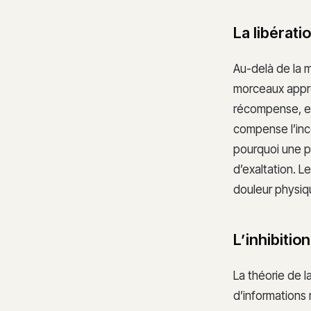
La libérat
Au-delà de la 
morceaux appr
récompense, et
compense l’inco
pourquoi une p
d’exaltation. Le
douleur physiq
L’inhibitio
La théorie de l
d’informations 