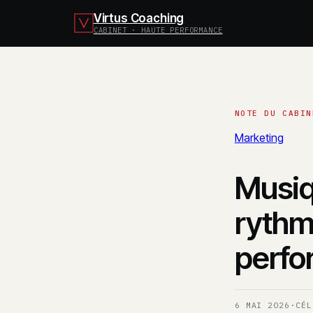
Virtus Coaching
CABINET · HAUTE PERFORMANCE
Marketing
Musiq
rythm
perfo
6 MAI 2026
·
CÉL