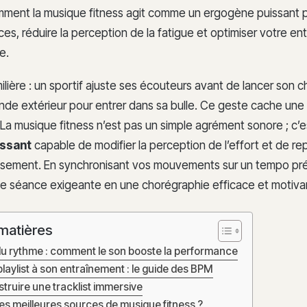
ment la musique fitness agit comme un ergogène puissant 
s, réduire la perception de la fatigue et optimiser votre en
e.
ilière : un sportif ajuste ses écouteurs avant de lancer son 
nde extérieur pour entrer dans sa bulle. Ce geste cache une 
La musique fitness n’est pas un simple agrément sonore ; c’e
ssant
capable de modifier la perception de l’effort et de re
puisement. En synchronisant vos mouvements sur un tempo pré
e séance exigeante en une chorégraphie efficace et motiva
matières
du rythme : comment le son booste la performance
laylist à son entraînement : le guide des BPM
struire une tracklist immersive
les meilleures sources de musique fitness ?