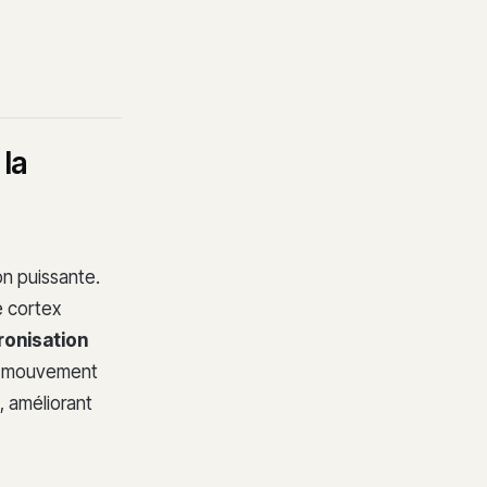
la
on puissante.
e cortex
ronisation
re mouvement
, améliorant