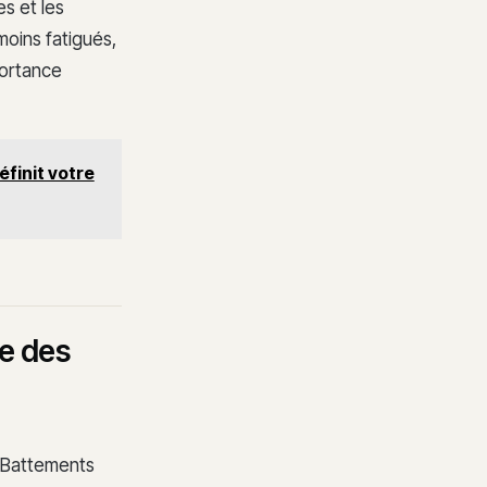
es et les
moins fatigués,
portance
éfinit votre
de des
M (Battements