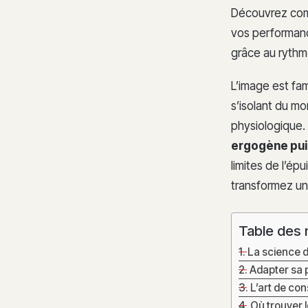
Découvrez com
vos performance
grâce au rythm
L’image est fam
s’isolant du mo
physiologique. 
ergogène pui
limites de l’é
transformez un
Table des 
La science 
Adapter sa p
L’art de con
Où trouver 