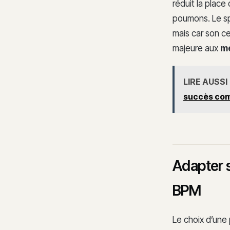
réduit la place
poumons. Le sp
mais car son c
majeure aux
me
LIRE AUSSI
succès com
Adapter s
BPM
Le choix d’une 