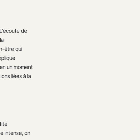
 L’écoute de
la
n-être qui
xplique
e en un moment
ions liées à la
tité
ue intense, on