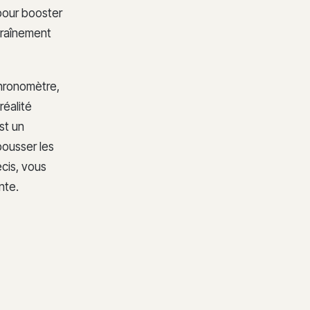
pour booster
traînement
chronomètre,
réalité
st un
pousser les
cis, vous
nte.