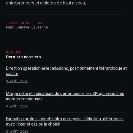
entrepreneurs et athlètes de haut niveau.
INSTRUMENT · 04
Paris · Genève · Lausanne
SEC-01
Derniers dossiers
Direction opérationnelle : missions, positionnement hiérarchique et
salaire
9 AOÛT 2026
Marge nette et indicateurs de performance : les KPI qui évitent les
marges trompeuses
9 AOÛT 2026
Formation professionnelle intra entreprise : définition, différences
avec l’inter et cas où la choisir
8 AOÛT 2026