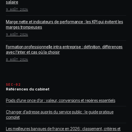
salaire
9 AOÛT 2026
Marge nette et indicateurs de performance : les KPI qui évitent les
marges trompeuses
9 AOÛT 2026
Formation professionnelle intra entreprise : définition, différences
avec l’inter et cas où la choisir
8 AOÛT 2026
SEC-02
Références du cabinet
Poids d’une once d’or : valeur, conversions et repères essentiels
Changer d’adresse auprès du service public : le guide pratique
complet
Les meilleures banques de france en 2026 : classement, critères et