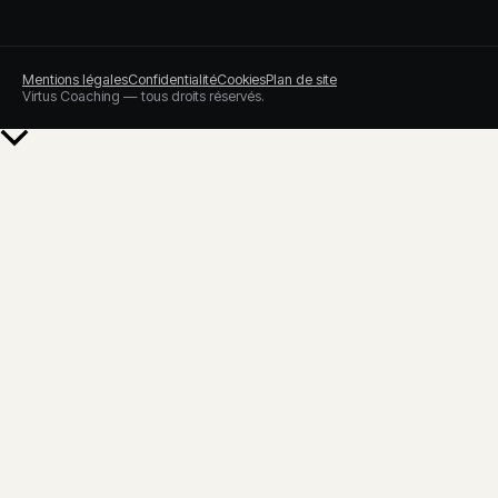
Mentions légales
Confidentialité
Cookies
Plan de site
Virtus Coaching — tous droits réservés.
Retour
en
haut