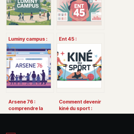
Luminy campus :
Ent 45 :
guide complet
comprendre,
pour étudier et
calculer et utiliser
vivre à luminy
ce volume de
follicules
Arsene 76 :
Comment devenir
comprendre la
kiné du sport :
plateforme, ses
parcours,
services et son
diplômes et
accès
conseils concrets