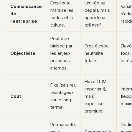
Excellente,
Limitée au
Connaissance
Variab
maîtrise les
départ, mais
de
s’ada
codes et la
apporte un
l’entreprise
rapid
culture.
œil neuf.
Peut être
biaisée par
Très élevée,
Élevé
Objectivité
les enjeux
neutralité
focal
politiques
totale.
le rés
internes.
Élevé (TJM
Fixe (salaire),
important),
Inter
avantageux
Coût
mais
flexibi
sur le long
expertise
maxim
terme.
premium.
Permanente,
Dédié
mais
Contractuelle,
missi