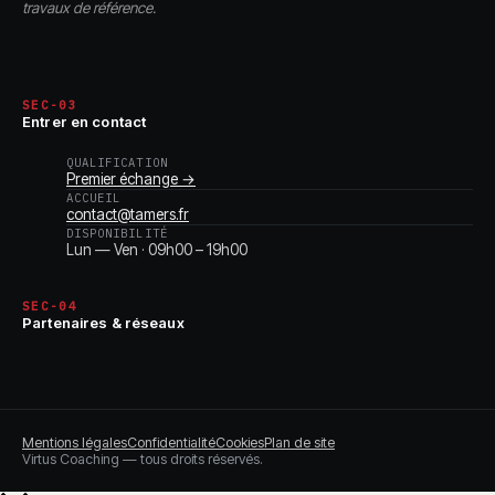
travaux de référence.
SEC-03
Entrer en contact
QUALIFICATION
Premier échange →
ACCUEIL
contact@tamers.fr
DISPONIBILITÉ
Lun — Ven · 09h00 – 19h00
SEC-04
Partenaires & réseaux
Mentions légales
Confidentialité
Cookies
Plan de site
Virtus Coaching — tous droits réservés.