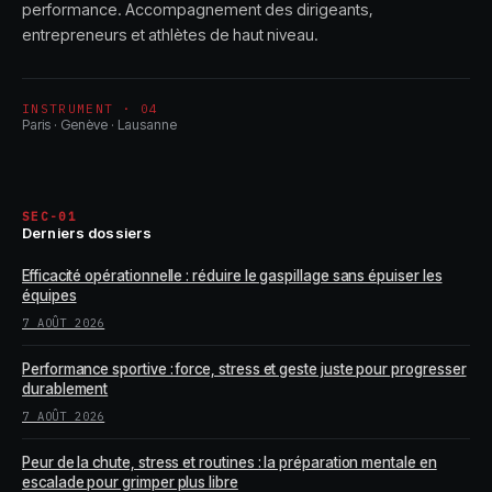
performance. Accompagnement des dirigeants,
entrepreneurs et athlètes de haut niveau.
INSTRUMENT · 04
Paris · Genève · Lausanne
SEC-01
Derniers dossiers
Efficacité opérationnelle : réduire le gaspillage sans épuiser les
équipes
7 AOÛT 2026
Performance sportive : force, stress et geste juste pour progresser
durablement
7 AOÛT 2026
Peur de la chute, stress et routines : la préparation mentale en
escalade pour grimper plus libre