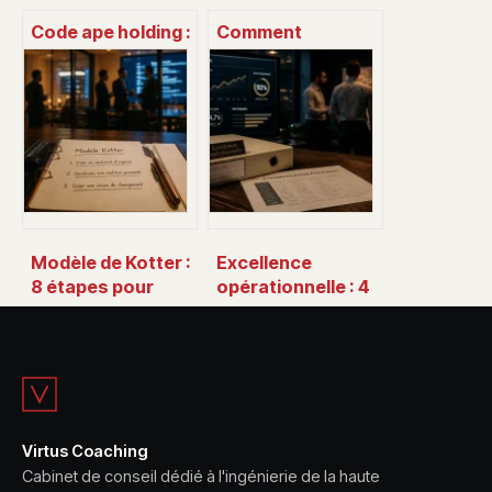
Code ape holding :
Comment
comment choisir
s’endormir en
le bon code pour
moins de 10
votre société
minutes : 4
techniques de
respiration et les
réglages de votre
chambre
Modèle de Kotter :
Excellence
8 étapes pour
opérationnelle : 4
transformer
piliers pour
l’entreprise et
transformer la
réussir le
stratégie en
changement
résultats
concrets
Virtus Coaching
Cabinet de conseil dédié à l'ingénierie de la haute