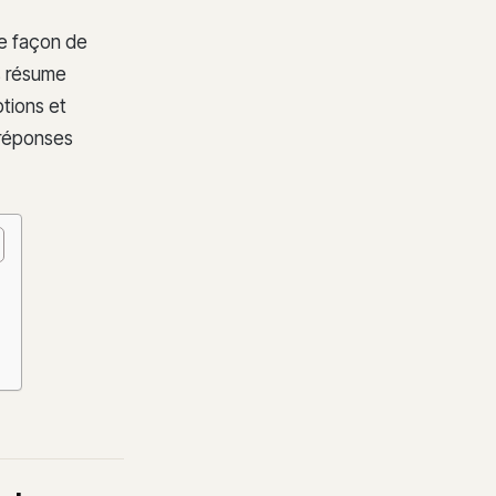
re façon de
us résume
ptions et
 réponses