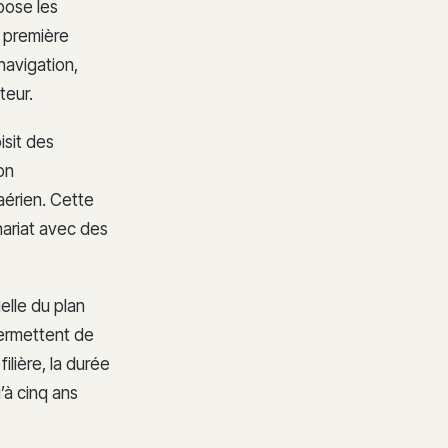
pose les
 première
navigation,
teur.
isit des
on
aérien. Cette
ariat avec des
lle du plan
permettent de
ilière, la durée
’à cinq ans