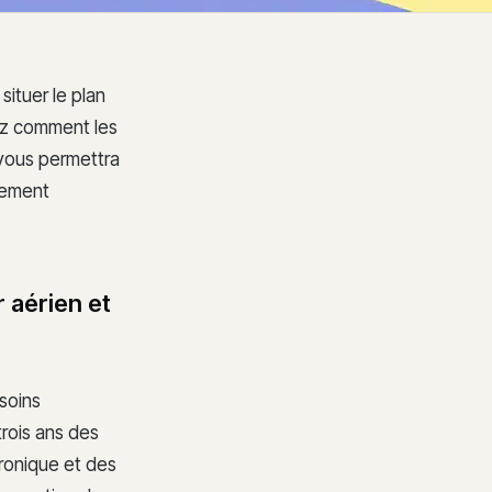
situer le plan
ez comment les
 vous permettra
llement
r aérien et
soins
rois ans des
tronique et des