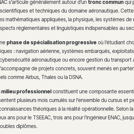
ENAC s’articule généralement autour d’un
tronc commun
qui 
cientifiques et techniques du domaine aéronautique. Cette
es mathématiques appliquées, la physique, les systèmes de 
aspects réglementaires et linguistiques indispensables au sec
une
phase de spécialisation progressive
où l’étudiant cho
iques : navigation aérienne, systèmes embarqués, exploitati
 cybersécurité aéronautique ou encore gestion du transport 
 s’accompagne de projets concrets, souvent menés en parten
iels comme Airbus, Thales ou la DSNA.
 milieu professionnel
constituent une composante essentie
ésentent plusieurs mois cumulés sur l’ensemble du cursus et 
connaissances théoriques à la réalité opérationnelle. Selon la f
deux ans pour le TSEEAC, trois ans pour l’ingénieur ENAC, jusqu
doubles diplômes.