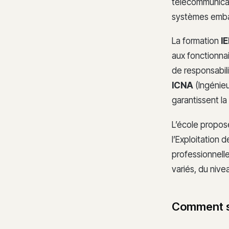
télécommunicat
systèmes embarq
La formation
I
aux fonctionnai
de responsabili
ICNA
(Ingénieu
garantissent la
L’école propos
l’Exploitation d
professionnelle
variés, du niv
Comment se