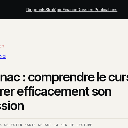
Dirigeants
Stratégie
Finance
Dossiers
Publications
loi
enac : comprendre le cur
rer efficacement son
sion
6
·
CÉLESTIN-MARIE GÉRAUD
·
14 MIN DE LECTURE