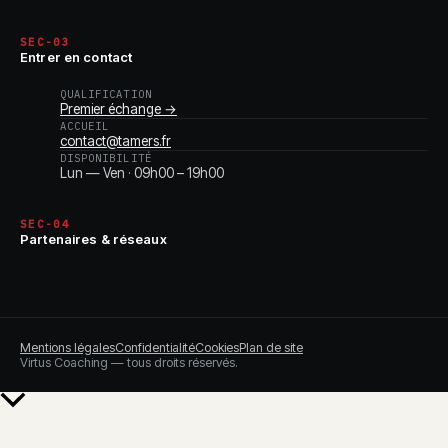
SEC-03
Entrer en contact
QUALIFICATION
Premier échange →
ACCUEIL
contact@tamers.fr
DISPONIBILITÉ
Lun — Ven · 09h00 – 19h00
SEC-04
Partenaires & réseaux
Mentions légales
Confidentialité
Cookies
Plan de site
Virtus Coaching — tous droits réservés.
Retour
en
haut