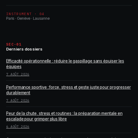
INSTRUMENT · 04
Paris · Genève · Lausanne
SEC-01
Derniers dossiers
Efficacité opérationnelle : réduire le gaspillage sans épuiser les
équipes
7 AOÛT 2026
Performance sportive : force, stress et geste juste pour progresser
durablement
7 AOÛT 2026
Peur de la chute, stress et routines : la préparation mentale en
escalade pour grimper plus libre
6 AOÛT 2026