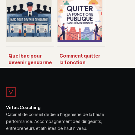
gagne vraiment un
formations,
commandant de
obligations et
bord ?
choix du bon
cursus
Quel bac pour
Comment quitter
devenir gendarme
la fonction
: le guide clair pour
publique sans
faire le bon choix
démissionner en
limitant les
risques
Virtus Coaching
Cabinet de conseil dédié à l'ingénierie de la haute
performance. Accompagnement des dirigeants,
entrepreneurs et athlètes de haut niveau.