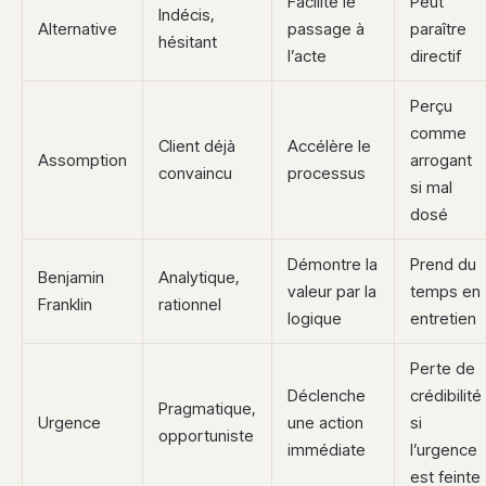
Facilite le
Peut
Indécis,
Alternative
passage à
paraître
hésitant
l’acte
directif
Perçu
comme
Client déjà
Accélère le
Assomption
arrogant
convaincu
processus
si mal
dosé
Démontre la
Prend du
Benjamin
Analytique,
valeur par la
temps en
Franklin
rationnel
logique
entretien
Perte de
Déclenche
crédibilité
Pragmatique,
Urgence
une action
si
opportuniste
immédiate
l’urgence
est feinte