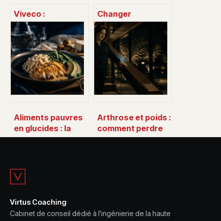
Viveco :
Changer
comprendre la
d’adresse auprès
marque, son offre
du service public :
et ses
le guide pratique
engagements
complet
Aliments pauvres
Arthrose et poids :
en glucides : la
comment perdre
règle des 10g pour
10 % de votre
100g pour
masse pour
stabiliser votre
diviser vos
métabolisme
douleurs par deux
Virtus Coaching
Cabinet de conseil dédié à l'ingénierie de la haute