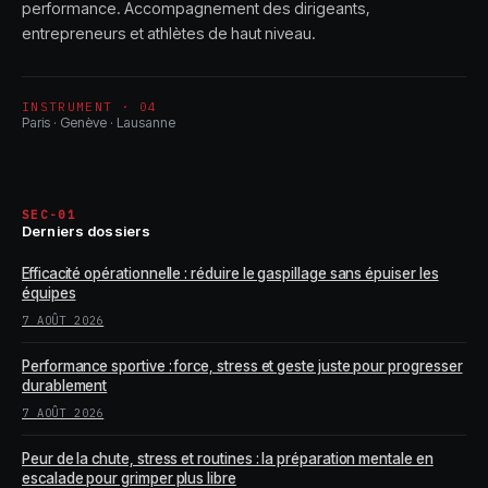
performance. Accompagnement des dirigeants,
entrepreneurs et athlètes de haut niveau.
INSTRUMENT · 04
Paris · Genève · Lausanne
SEC-01
Derniers dossiers
Efficacité opérationnelle : réduire le gaspillage sans épuiser les
équipes
7 AOÛT 2026
Performance sportive : force, stress et geste juste pour progresser
durablement
7 AOÛT 2026
Peur de la chute, stress et routines : la préparation mentale en
escalade pour grimper plus libre