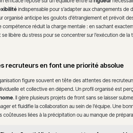
n efficace repose sur un équilibre entre la
rigueur
nécessair
exibilité
indispensable pour s’adapter aux changements de d
ur organisé anticipe les goulots d’étranglement et prévoit d
 compétence réduit la charge mentale : en sachant exactem
rit se libère du stress pour se concentrer sur l’exécution de la
s recruteurs en font une priorité absolue
ganisation figure souvent en tête des attentes des recruteurs
dividuelle et collective en dépend. Un profil organisé est p
onome
. Il gère plusieurs projets de front sans se laisser subm
ager et fluidifie la collaboration au sein de l’équipe. Une bo
urs coûteuses liées à la précipitation ou au manque de prépara