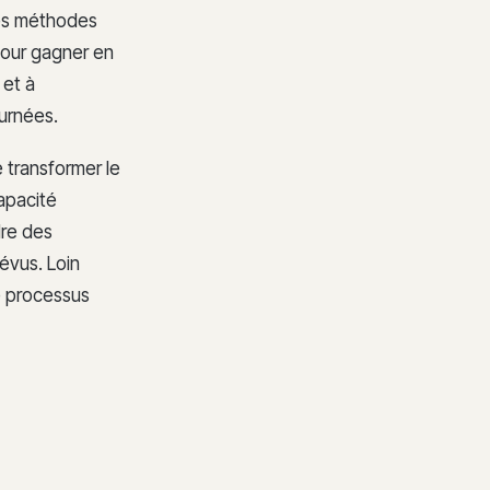
es méthodes
pour gagner en
et à
urnées.
 transformer le
capacité
dre des
évus. Loin
e processus