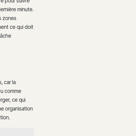
e pour suivre
ernière minute.
es zones
ent ce qui doit
 tâche
, car la
erçu comme
erger, ce qui
nne organisation
tion.