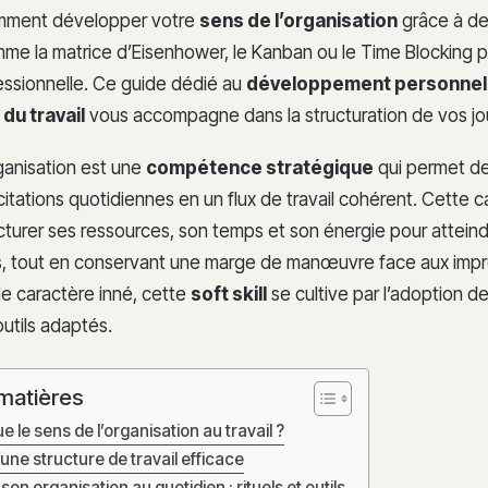
mment développer votre
sens de l’organisation
grâce à d
e la matrice d’Eisenhower, le Kanban ou le Time Blocking 
fessionnelle. Ce guide dédié au
développement personnel
du travail
vous accompagne dans la structuration de vos jo
ganisation est une
compétence stratégique
qui permet de
citations quotidiennes en un flux de travail cohérent. Cette 
ucturer ses ressources, son temps et son énergie pour attein
is, tout en conservant une marge de manœuvre face aux impr
 de caractère inné, cette
soft skill
se cultive par l’adoption d
outils adaptés.
matières
 le sens de l’organisation au travail ?
d’une structure de travail efficace
on organisation au quotidien : rituels et outils