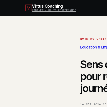
Virtus Coaching
CABINET · HAUTE PERFORMANCE
Éducation & Emp
Sens 
pour r
journ
16 MAI 2026
·
CÉ