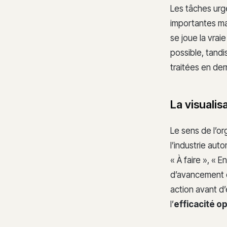
Les tâches urg
importantes mai
se joue la vrai
possible, tandi
traitées en der
La visualis
Le sens de l’or
l’industrie aut
« À faire », « 
d’avancement de
action avant d
l’
efficacité o