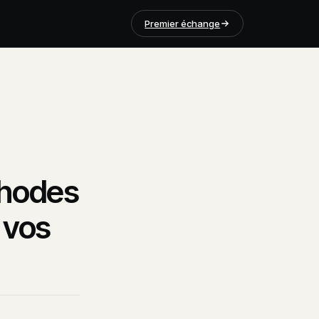
Premier échange
thodes
 vos