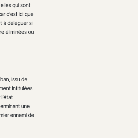
elles qui sont
r c’est ici que
t à déléguer si
tre éliminées ou
nban, issu de
ment intitulées
l’état
terminant une
emier ennemi de