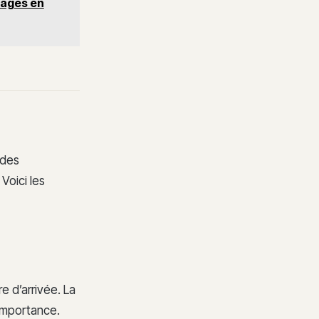
cages en
 des
Voici les
e d’arrivée. La
’importance.