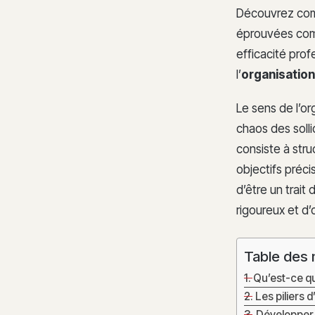
Découvrez co
éprouvées comm
efficacité pro
l’
organisation 
Le sens de l’or
chaos des solli
consiste à str
objectifs préc
d’être un trait
rigoureux et d’
Table des 
Qu’est-ce que
Les piliers 
Développer s